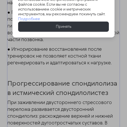
нагрузку на парс.
файлов cookie. Если вы не согласны с
использованием cookie и метрических
● Повторяющиеся переразгибания и ротации
инструментов, мы рекомендуем покинуть сайт.
позвоночника под нагрузкой при
Подробнее
гимнастических упражнениях или прыжках в
Принять
воду увеличивают риск перелома межсуставной
части позвонка.
● Игнорирование восстановления после
тренировок не позволяет костной ткани
регенерировать и адаптироваться к нагрузке.
Прогрессирование спондилолиза
в истмический спондилолистез
При заживлении двустороннего стрессового
перелома развивается двусторонний
спондилолиз: расхождение верхней и нижней
поверхностей дугоотростчатых суставов. В