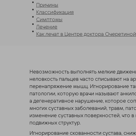
Причины
Классификация
Симптомы
Лечение
Как лечат в Центре доктора Очеретиной
Невозможность выполнять мелкие движени
неловкость пальцев часто списывают на а
перенапряжение мышц. Игнорирование так
патологии, которую врачи называют анкил
а дегенеративное нарушение, которое со
многих суставных заболеваний, травм, пат
изменение суставных поверхностей, что в
подвижных структур.
Игнорирование скованности сустава, сниж