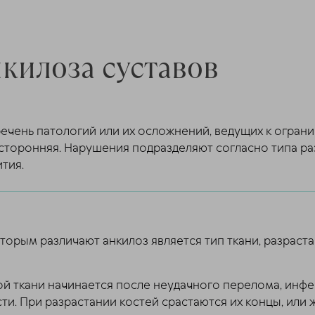
килоза суставов
чень патологий или их осложнений, ведущих к ограни
торонняя. Нарушения подразделяют согласно типа раз
тия.
торым различают анкилоз является тип ткани, разрас
ой ткани начинается после неудачного перелома, инфе
сти. При разрастании костей срастаются их концы, или