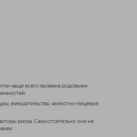
огии чаще всего вызвана родовыми
нечностей.
уры, вмешательства, челюстно-лицевые
акторы риска. Самостоятельно они не
виях: