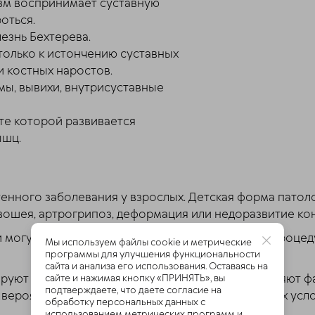
изм воспринимает суставную
оться.
лезнь Бехтерева.
только к истончению суставных
и костных наростов.
мы, вывихи, внутрисуставные
ате которой развивается
ышц.
енного заболевания у взрослых. Детская форма патол
вошея, артрогрипоз, деформация или недоразвитие ко
и могут быть некорректные стоматологические процед
Мы используем файлы cookie и метрические
программы для улучшения функциональности
сайта и анализа его использования. Оставаясь на
уют развитие патологии хрящевой ткани, выделяют ф
сайте и нажимая кнопку «ПРИНЯТЬ», вы
подтверждаете, что даете согласие на
 вероятность его появления при неблагоприятных усло
обработку персональных данных с
использованием метрических программ и