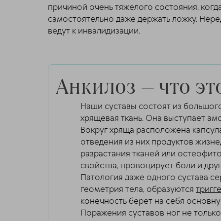
причиной очень тяжелого состояния, когд
самостоятельно даже держать ложку. Нере
ведут к инвалидизации.
Анкилоз — что эт
Наши суставы состоят из большого
хрящевая ткань. Она выступает ам
Вокруг хряща расположена капсула
отведения из них продуктов жизне
разрастания тканей или остеофит
свойства, провоцирует боли и дру
Патология даже одного сустава се
геометрия тела, образуются
тригг
конечность берет на себя основную
Поражения суставов ног не тольк