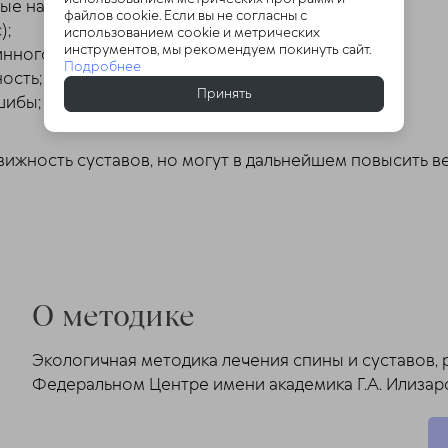
е нагрузки на грани травм;
файлов cookie. Если вы не согласны с
);
использованием cookie и метрических
инструментов, мы рекомендуем покинуть сайт.
нного характера;
Подробнее
ость;
Принять
шибы;
ижность суставов, но могут в дальнейшем повысить ве
О методике
Экологичная методика лечения спины и суставов, 
Федеральном Центре имени академика Г.А. Илиза