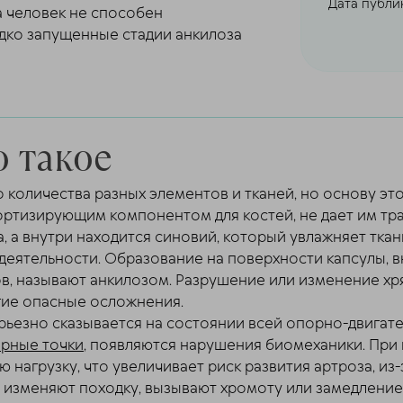
Дата публик
а человек не способен
дко запущенные стадии анкилоза
о такое
 количества разных элементов и тканей, но основу эт
ортизирующим компонентом для костей, не дает им трав
, а внутри находится синовий, который увлажняет ткан
деятельности. Образование на поверхности капсулы, 
ов, называют анкилозом. Разрушение или изменение 
гие опасные осложнения.
рьезно сказывается на состоянии всей опорно-двигате
ерные точки
, появляются нарушения биомеханики. При
 нагрузку, что увеличивает риск развития артроза, из
о изменяют походку, вызывают хромоту или замедлени