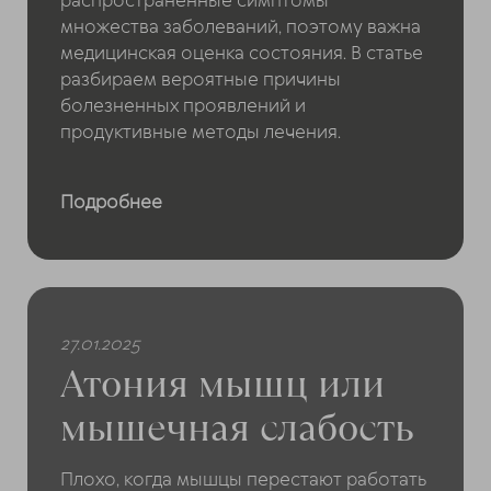
распространенные симптомы
множества заболеваний, поэтому важна
ChatApp
медицинская оценка состояния. В статье
online
разбираем вероятные причины
болезненных проявлений и
продуктивные методы лечения.
Мессенджеры
Свяжитесь с нами через любой удобный
мессенджер!
Подробнее
Telegram
Max
27.01.2025
Атония мышц или
мышечная слабость
Плохо, когда мышцы перестают работать