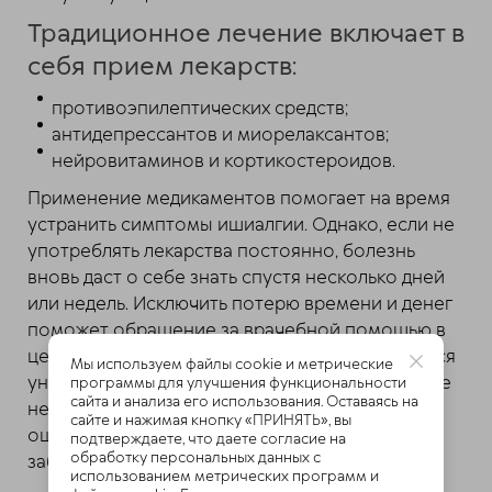
Традиционное лечение включает в
себя прием лекарств:
противоэпилептических средств;
антидепрессантов и миорелаксантов;
нейровитаминов и кортикостероидов.
Применение медикаментов помогает на время
устранить симптомы ишиалгии. Однако, если не
употреблять лекарства постоянно, болезнь
вновь даст о себе знать спустя несколько дней
или недель. Исключить потерю времени и денег
поможет обращение за врачебной помощью в
центр доктора Очеретиной. Здесь применяются
Мы используем файлы cookie и метрические
уникальные лечебные методики, направленные
программы для улучшения функциональности
сайта и анализа его использования. Оставаясь на
не только на купирование болезненных
сайте и нажимая кнопку «ПРИНЯТЬ», вы
ощущений, но также на борьбу с самим
подтверждаете, что даете согласие на
обработку персональных данных с
заболеванием.
использованием метрических программ и