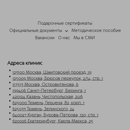
ChatApp
online
Подарочные сертификаты
Мессенджеры
Официальные документы
Методическое пособие
Свяжитесь с нами через любой удобный
Вакансии
О нас
Мы в СМИ
мессенджер!
Telegram
Max
Адреса клиник:
123100 Москва, Шмитовский проезд, 19
125009 Москва, Брюсов переулок, 2/14, стр. 1
117513 Москва, Островитянова, 6
199406 Санкт-Петербург, Беринга, 1
420124 Казань, Чистопольская, 20А
625000 Тюмень, Герцена, 82, корп. 1
625033 Тюмень, Зелинского, 24
640027 Курган, Бурова-Петрова, 120, стр. 1
620026 Екатеринбург, Карла Маркса, 25