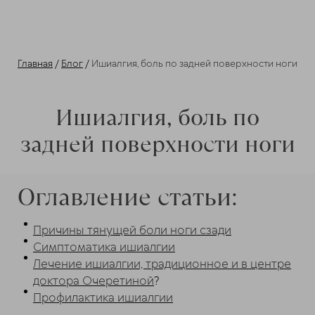
Главная
/
Блог
/
Ишиалгия, боль по задней поверхности ноги
Ишиалгия, боль по
задней поверхности ноги
Оглавление статьи:
Причины тянущей боли ноги сзади
Симптоматика ишиалгии
Лечение ишиалгии, традиционное и в центре
доктора Очеретиной
?
Профилактика ишиалгии