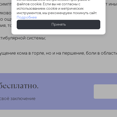
м симптомом
при остеохондрозе
. Пациент отмечает ин
файлов cookie. Если вы не согласны с
использованием cookie и метрических
ковой зоне, головы;
инструментов, мы рекомендуем покинуть сайт.
Подробнее
о ощущения хруста;
Принять
ия, тошнота, головокружения;
стибулярной системы;
щение кома в горле, но и на першение, боли в област
бесплатно.
 своё заключение