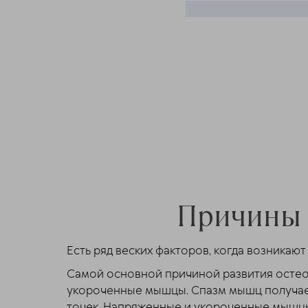
Причины "
Есть ряд веских факторов, когда возникаю
Самой основной причиной развития остео
укороченные мышцы. Спазм мышц получает
точек. Напряженные и укороченные мышцы 