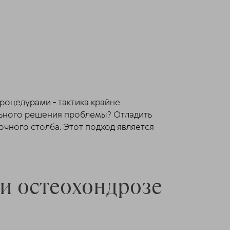
роцедурами - тактика крайне
льного решения проблемы? Отладить
чного столба. Этот подход является
ри остеохондрозе