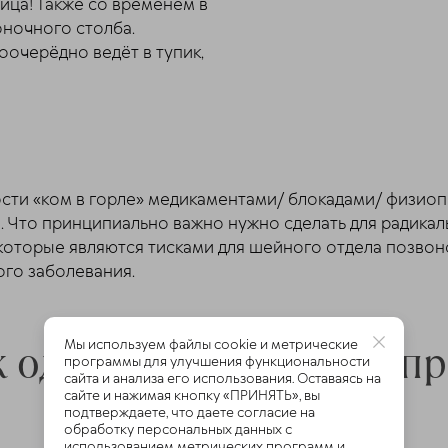
ица! Также со временем в
оночного столба.
оочерёдно ведёт в тупик,
сти «ком в горле» медикаментами/ блокадами/ физиоп
. Что принципиально важно нужно сделать для радика
которые являются тисками для шейного отдела позвоно
го заболевания.
ак один из симптомов п
Мы используем файлы cookie и метрические
программы для улучшения функциональности
сайта и анализа его использования. Оставаясь на
сайте и нажимая кнопку «ПРИНЯТЬ», вы
подтверждаете, что даете согласие на
обработку персональных данных с
использованием метрических программ и