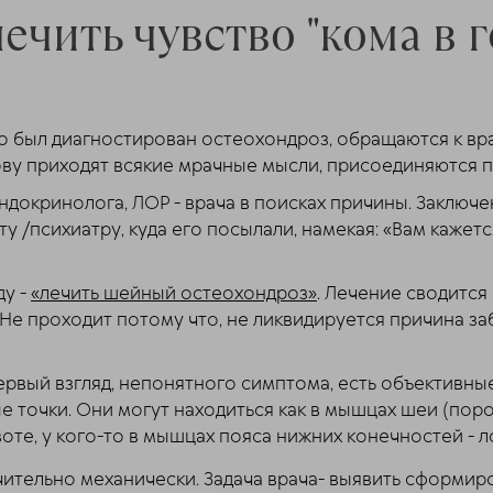
лечить чувство "кома в г
но был диагностирован остеохондроз, обращаются к вр
лову приходят всякие мрачные мысли, присоединяются п
эндокринолога, ЛОР - врача в поисках причины. Заключ
у /психиатру, куда его посылали, намекая: «Вам кажет
ду -
«лечить шейный остеохондроз»
. Лечение сводится
Не проходит потому что, не ликвидируется причина за
 первый взгляд, непонятного симптома, есть объективн
точки. Они могут находиться как в мышцах шеи (порой
ивоте, у кого-то в мышцах пояса нижних конечностей -
тельно механически. Задача врача- выявить сформиро