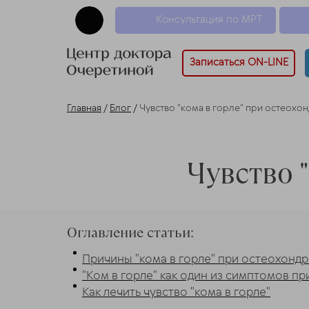
Консультация по МРТ
Записаться ON-LINE
Главная
/
Блог
/
Чувство "кома в горле" при остеохо
Чувство 
Оглавление статьи:
Причины "кома в горле" при остеохонд
"Ком в горле" как один из симптомов п
Как лечить чувство "кома в горле"