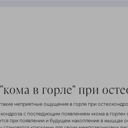
кома в горле" при ост
т такие неприятные ощущения в горле при остеохондро
хондроза с последующим появлением «кома в горле» 
ся при появлении и будущем накопление в мышцах о
становятся «тисками» для своих межпозвонковых диск