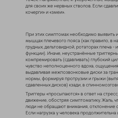
для своих же нервных стволов. Если сдав
кочерги» и «змеи».
При этих симптомах необходимо выявить и
мышцах плечевого пояса (как правило, в н
грудных, дельтовидной, ротаторах плеча -
функции). Иначе, неустранённые триггерн
компремировать (сдавливать) глубокий ци
чувство неполноценного вдоха, ощущения 
выдавливая межпозвонковые диски за гра
нормы, формируя протрузии и грыжи (вып
сдавленных дисков) кзади, в спинномозгов
Триггеры «просыпаются» в ответ на стрес
движение, обостряя симптоматику. Жаль, ч
люди не обращают внимания, отклонение с
Если нагрузка у человека продолжительна 