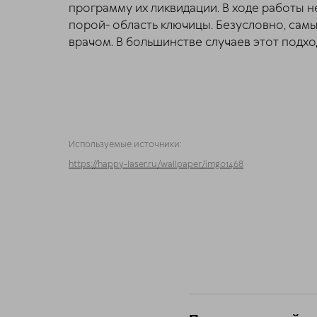
программу их ликвидации. В ходе работы 
порой- область ключицы. Безусловно, сам
врачом. В большинстве случаев этот подхо
Используемые источники:
https://happy-laser.ru/wallpaper/img01468