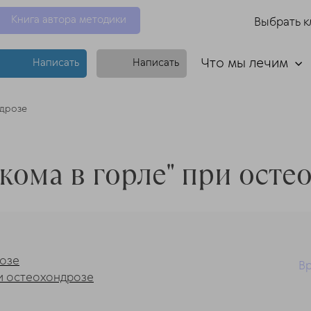
Книга автора методики
Выбрать к
Что мы лечим
Написать
Написать
ндрозе
"кома в горле" при осте
розе
Вр
ри остеохондрозе