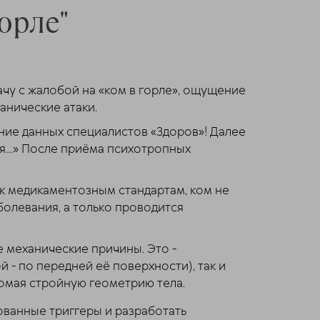
орле"
ачу с жалобой на «ком в горле», ощущение
анические атаки.
ение данных специалистов «Здоров»! Далее
ся...» После приёма психотропных
 к медикаментозным стандартам, ком не
болевания, а только проводится
ые механические причины. Это -
 - по передней её поверхности), так и
 ломая стройную геометрию тела.
ванные триггеры и разработать