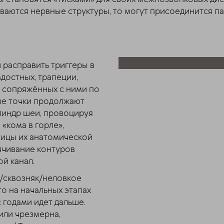
ливаются нервные структуры, то могут присоединится 
 расправить триггеры в
адостных, трапеции,
 и сопряжённых с ними по
ые точки продолжают
линдр шеи, провоцируя
«кома в горле»,
ницы их анатомической
ячивание контуров
ой канал.
с/сквозняк/неловкое
то на начальных этапах
 годами идет дальше.
или чрезмерна,