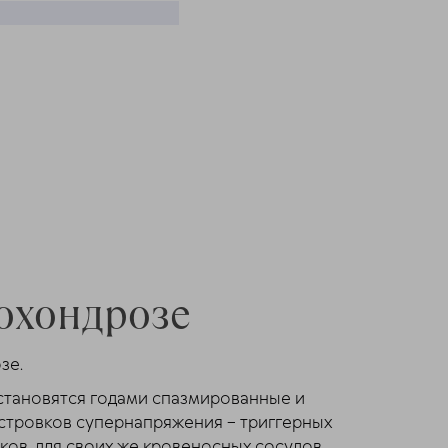
еохондрозе
зе.
становятся годами спазмированные и
стровков супернапряжения – триггерных
ов, для своих же кровеносных сосудов,