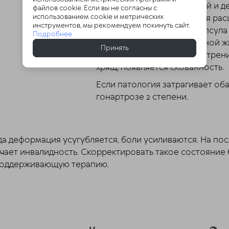
дегенеративных изменений и д
файлов cookie. Если вы не согласны с
использованием cookie и метрических
большеберцовой кости для рас
инструментов, мы рекомендуем покинуть сайт.
разрастаются, страдает капсула
Подробнее
изменяется состав суставной жи
Принять
структур. Сохраняющееся трен
хрящ, появляется скованность.
Если патология затрагивает оба
гонартрозе 2 степени.
да деформация усугубляется, боли усиливаются. На по
учает инвалидность. Скорректировать такое состояние
 поддерживающую терапию.