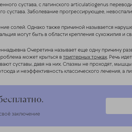
енного сустава, с латинского articulatiogenus перевод
о сустава. Заболевание прогрессирующее, невоспали
ение солей. Однако также причиной называется наруш
альция могут быть в области крепления сухожилия и с
ннадьевна Очеретина называет еще одну причину разви
проблема может крыться в
триггерных точках
. Речь иде
вают суставы, давя на них. Спазмы не проходят, мышц
тсюда и неэффективность классического лечения, а л
бесплатно.
 своё заключение