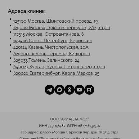
Telegram
Max
Адреса клиник:
123100 Москва, Шмитовский проезд, 19
125009 Москва, Брюсов переулок, 2/14, стр. 1
117513 Москва, Островитянова, 6
199406 Санкт-Петербург, Беринга, 1
420124 Казань, Чистопольская, 20А
625000 Тюмень, Герцена, 82, корп. 1
625033 Тюмень, Зелинского, 24
640027 Курган, Бурова-Петрова, 120, стр. 1
620026 Екатеринбург, Карла Маркса, 25
ООО "АРИАДНА МОС"
ИНН 7751146782
ОГРН 1187746732502
Юр. адрес: 125009, Москва г, Брюсов пер, дом № 2/14, стр.1
Лицензия
№Л041-01137-77/00323582
от 23 декабря 2019 года