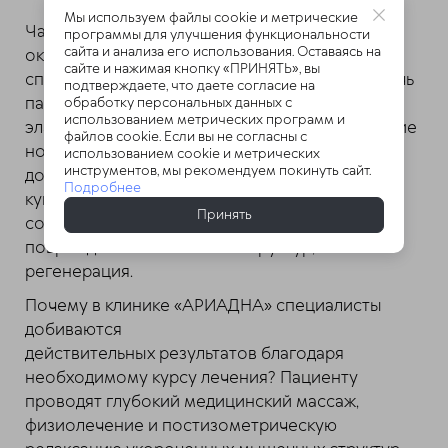
Мы используем файлы cookie и метрические
Чаще всего боли в шее возникают из-за
программы для улучшения функциональности
сайта и анализа его использования. Оставаясь на
окружающих позвоночный столб
сайте и нажимая кнопку «ПРИНЯТЬ», вы
спазмированных мышц. Для того, чтобы помочь
подтверждаете, что даете согласие на
пациенту, проводится восстановление
обработку персональных данных с
использованием метрических программ и
эластичности мышечных волокон, возвращение
файлов cookie. Если вы не согласны с
нормальной физиологической длины. При
использованием cookie и метрических
инструментов, мы рекомендуем покинуть сайт.
достижении такого результата, у пациента
Подробнее
купируется болевой процесс. Помимо этого,
Принять
создается возможность восстановления
поврежденных мышечных структур, то есть
регенерация.
Почему в клинике «АРИАДНА» специалисты
добиваются
действительных результатов благодаря
необходимому курсу лечения? Пациенту
проводят глубокий медицинский массаж,
физиолечение и постизометрическую