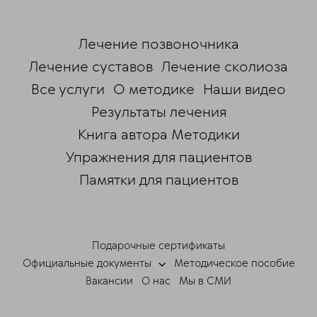
Лечение позвоночника
Лечение суставов
Лечение сколиоза
Все услуги
О методике
Наши видео
Результаты лечения
Книга автора Методики
Упражнения для пациентов
Памятки для пациентов
ChatApp
online
Подарочные сертификаты
Мессенджеры
Официальные документы
Методическое пособие
Свяжитесь с нами через любой удобный
Вакансии
О нас
Мы в СМИ
мессенджер!