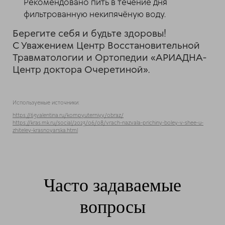
Рекомендовано пить в течение дня
фильтрованную некипячёную воду.
Берегите себя и будьте здоровы!
С Уважением Центр Восстановительной
Травматологии и Ортопедии «АРИАДНА-
Центр доктора Очеретиной».
Используемые источники:
https://63valentina.ru/kompyuterniyy/obraz/
https://kras.mk.ru/social/2023/06/08/vrach-nazvala-prichiny-boley-v-shee-u-
zhiteley-krasnoyarska.html
Часто задаваемые
вопросы