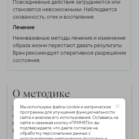
Повседневные действия затрудняются или
становятся невозможными. Наблюдается
скованность, отек и воспаление.
Лечение
Неинвазивные методы лечения и изменение
образа жизни перестают давать результаты.
Врач рекомендует оперативное разрешение
состояния.
О методике
Мы используем файлы cookie и метрические
Экологичная методика лечения спины и
программы для улучшения функциональности
суставов, разработанная и запатентованная
сайта и анализа его использования. Оставаясь на
в Федеральном Центре имени академика Г.А.
сайте и нажимая кнопку «ПРИНЯТЬ», вы
подтверждаете, что даете согласие на
Илизарова
обработку персональных данных с
использованием метрических программ и