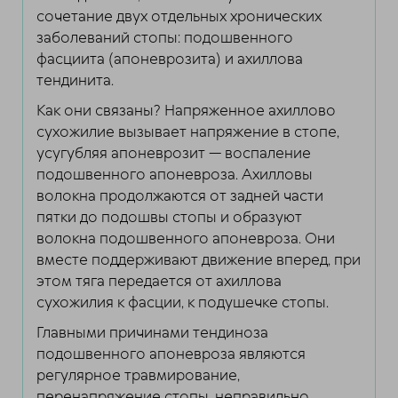
сочетание двух отдельных хронических
заболеваний стопы: подошвенного
фасциита (апоневрозита) и ахиллова
тендинита.
Как они связаны? Напряженное ахиллово
сухожилие вызывает напряжение в стопе,
усугубляя апоневрозит — воспаление
подошвенного апоневроза. Ахилловы
волокна продолжаются от задней части
пятки до подошвы стопы и образуют
волокна подошвенного апоневроза. Они
вместе поддерживают движение вперед, при
этом тяга передается от ахиллова
сухожилия к фасции, к подушечке стопы.
Главными причинами тендиноза
подошвенного апоневроза являются
регулярное травмирование,
перенапряжение стопы, неправильно