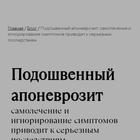
Главная
/
Блог
/
Подошвенный апоневрозит: самолечение и
игнорирование симптомов приводит к серьезным
последствиям
Подошвенный
апоневрозит
самолечение и
игнорирование симптомов
приводит к серьезным
последствиям