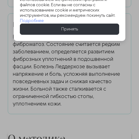
файлов cookie. Если вы не согласны с
использованием cookie и метрических
инструментов, мы рекомендуем покинуть сайт.
Подробнее
Болезнь Леддерхозе
Принять
Болезнь еще называют подошвенный
фиброматоз. Состояние считается редким
заболеванием, определяется развитием
фиброзных уплотнений в подошвенной
фасции. Болезнь Леддерхозе вызывает
напряжение и боль, усложняя выполнение
повседневных задач и снижая качество
жизни. Больной также сталкивается с
ограниченной гибкостью стопы,
уплотнением кожи.
О методике