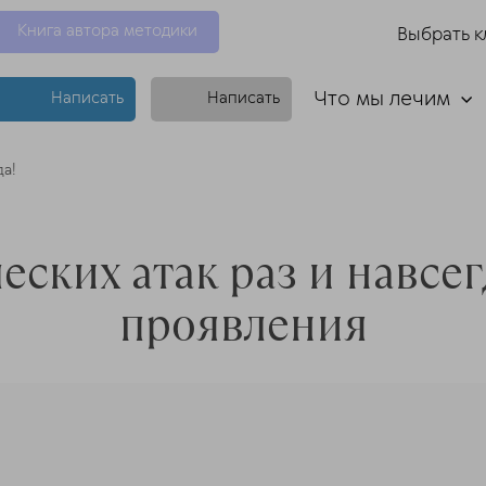
Книга автора методики
Выбрать к
Что мы лечим
Написать
Написать
да!
ских атак раз и навсег
проявления