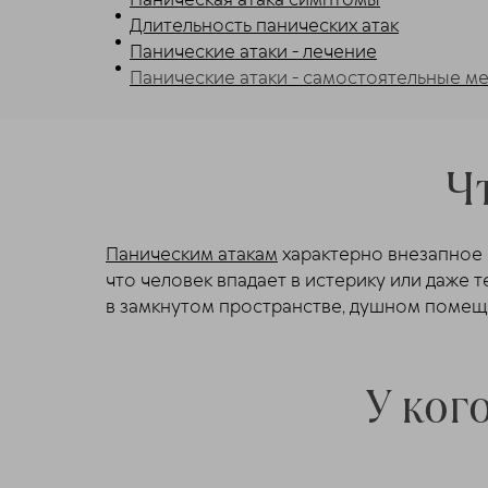
Паническая атака симптомы
Длительность панических атак
Панические атаки - лечение
Панические атаки - самостоятельные м
Ч
Паническим атакам
характерно внезапное н
что человек впадает в истерику или даже т
в замкнутом пространстве, душном помещен
У ког