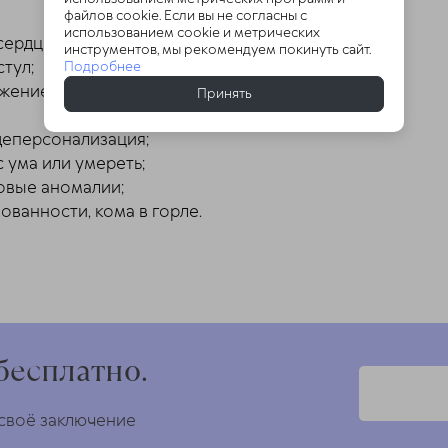
файлов cookie. Если вы не согласны с
использованием cookie и метрических
сердца;
инструментов, мы рекомендуем покинуть сайт.
стул;
Подробнее
жение, нарушение вестибулярной функции;
Принять
деперсонализация;
с ума или умереть;
овые аномалии;
ованности, кома в горле.
бесплатно.
 своё заключение