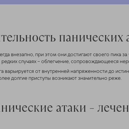
тельность панических 
да внезапно, при этом они достигают своего пика за 
ее редких случаях – облегчение, сопровождающееся не
га варьируется от внутренней напряженности до исти
 более долгие приступы возникают значительно реже.
нические атаки – лече