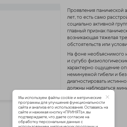
Проявления панической ат
лет, то есть само расстр
социально активной групп
главный признак паничес
возникающая тяжелая трев
обстоятельств или услови
На фоне необъяснимого и
и сугубо физиологически
характерно ощущение опа
неминуемой гибели и без
диагностировать истинно
должны наблюдаться мин
симптомов:
Мы используем файлы cookie и метрические
программы для улучшения функциональности
сайта и анализа его использования. Оставаясь на
сайте и нажимая кнопку «ПРИНЯТЬ», вы
подтверждаете, что даете согласие на
обработку персональных данных с
использованием метрических программ и