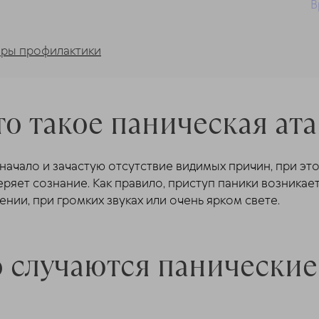
В
еры профилактики
то такое паническая ата
ачало и зачастую отсутствие видимых причин, при это
еряет сознание. Как правило, приступ паники возникае
ии, при громких звуках или очень ярком свете.
о случаются панические