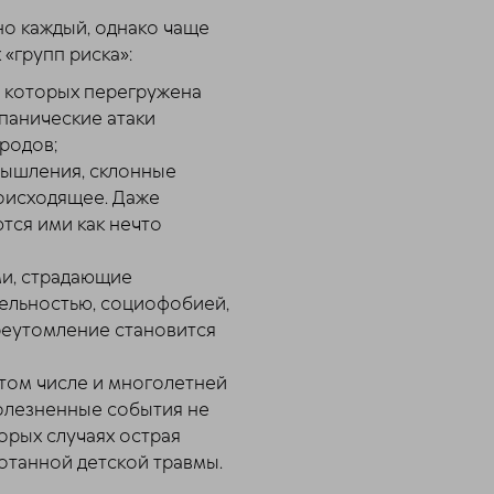
но каждый, однако чаще
 «групп риска»:
а которых перегружена
панические атаки
родов;
мышления, склонные
оисходящее. Даже
ся ими как нечто
и, страдающие
ельностью, социофобией,
еутомление становится
 том числе и многолетней
болезненные события не
орых случаях острая
отанной детской травмы.