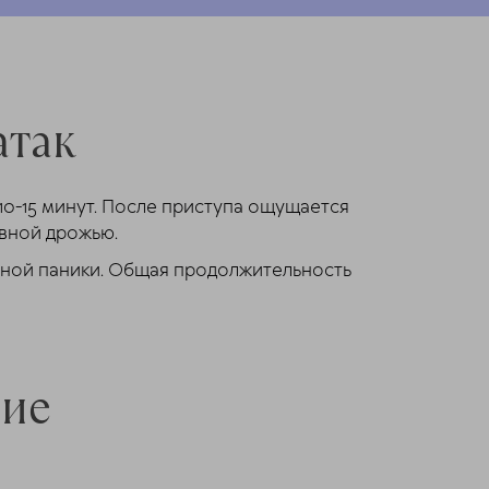
атак
10-15 минут. После приступа ощущается
рвной дрожью.
нной паники. Общая продолжительность
ние