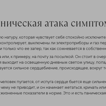
ническая атака симпт
 натуру, которая чувствует себя спокойно исключите
контролирует, выключены ли электроприборы и газ пер
и только что ее запер, так как сомневается в собствен
а или, к примеру, на почту за посылкой. Он стоит в о
выходит на освещенную дневным светом улицу, попада
твуется сильное сердцебиение, происходящее, вокруг т
 человек пугается, от испуга сердце бьется еще сильне
 чему не приводит, и он начинает метаться, кричать и
 жизненные показатели в норме. Это и есть паническая 