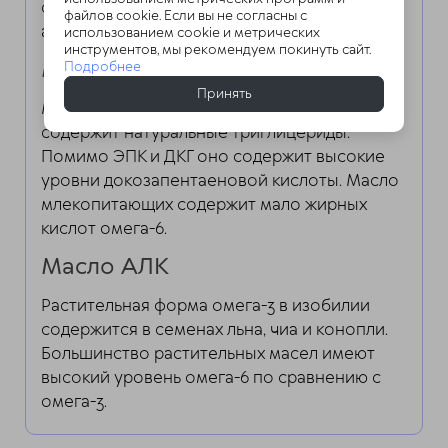
окислению из-за присутствия мощного
файлов cookie. Если вы не согласны с
антиоксиданта астаксантина.
использованием cookie и метрических
инструментов, мы рекомендуем покинуть сайт.
Масло млекопитающих
Подробнее
Принять
Масло, полученное из тюленьего жира,
содержит натуральные триглицериды.
Помимо ЭПК и ДКГ оно содержит высокие
уровни докозапентаеновой кислоты. Масло
млекопитающих содержит мало жирных
кислот омега-6.
Масло АЛК
Растительная форма омега-3 в изобилии
содержится в семенах льна, чиа и конопли.
Большинство растительных масел имеют
высокий уровень омега-6 по сравнению с
омега-3.