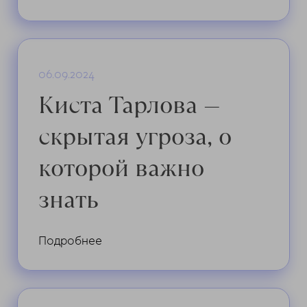
ChatApp
online
06.09.2024
Мессенджеры
Киста Тарлова —
Свяжитесь с нами через любой удобный
мессенджер!
скрытая угроза, о
Telegram
Max
которой важно
знать
Подробнее