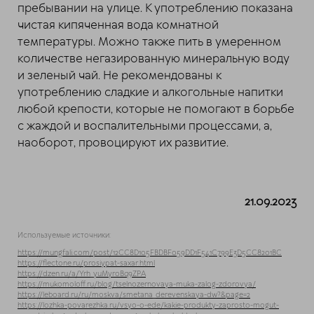
пребывании на улице. К употреблению показана
чистая кипяченная вода комнатной
температуры. Можно также пить в умеренном
количестве негазированную минеральную воду
и зеленый чай. Не рекомендованы к
употреблению сладкие и алкогольные напитки
любой крепости, которые не помогают в борьбе
с жаждой и воспалительными процессами, а,
наоборот, провоцируют их развитие.
21.09.2023
Используемые источники:
https://mungfali.com/post/12CC8D105FBDBF059DD1F541C799E3D5CC8201BC
https://flectone.ru/prosiypat-saxar.html
https://dzen.ru/a/Yrh_yuMyr0Bq9ZPA
https://mukomoloff.ru/blog/tselnozernovaya-muka-zalog-zdorovya/
https://leboard.ru/ru/moskva/smetana_derevenskaya-dw?&page=2
https://lozhka-povarezhka.ru/vsyo-o-ede/kakie-produkty-zaprosto-mogut-