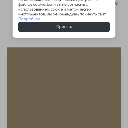
увеличивают усваиваемость бета-каратина.
файлов cookie. Если вы не согласны с
использованием cookie и метрических
Состав авокадо также
инструментов, мы рекомендуем покинуть сайт.
полон каратиноидами и токоферолами,
Подробнее
предупреждающих развитие
Принять
онкопатологий.