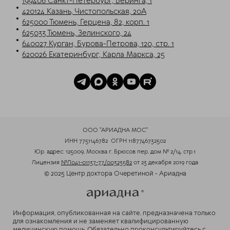
199406 Санкт-Петербург, Беринга, 1
420124 Казань, Чистопольская, 20А
625000 Тюмень, Герцена, 82, корп. 1
625033 Тюмень, Зелинского, 24
640027 Курган, Бурова-Петрова, 120, стр. 1
620026 Екатеринбург, Карла Маркса, 25
ООО "АРИАДНА МОС"
ИНН 7751146782
ОГРН 1187746732502
Юр. адрес: 125009, Москва г, Брюсов пер, дом № 2/14, стр.1
Лицензия
№Л041-01137-77/00323582
от 23 декабря 2019 года
© 2025 Центр доктора Очеретиной - Ариадна
Информация, опубликованная на сайте, предназначена только
для ознакомления и не заменяет квалифицированную
медицинскую помощь. Обязательно проконсультируйтесь с