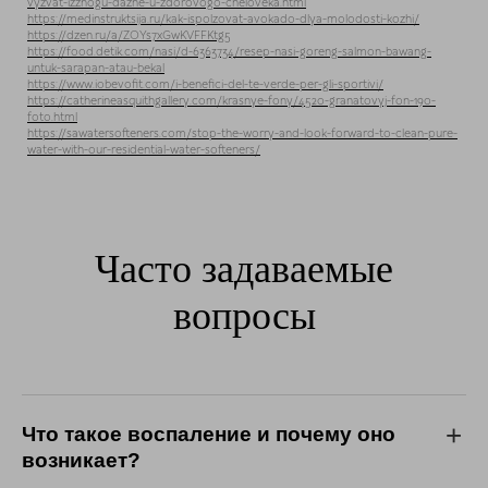
vyzvat-izzhogu-dazhe-u-zdorovogo-cheloveka.html
https://medinstruktsija.ru/kak-ispolzovat-avokado-dlya-molodosti-kozhi/
https://dzen.ru/a/ZOYs7xGwKVFFKtg5
https://food.detik.com/nasi/d-6363734/resep-nasi-goreng-salmon-bawang-
untuk-sarapan-atau-bekal
https://www.iobevofit.com/i-benefici-del-te-verde-per-gli-sportivi/
https://catherineasquithgallery.com/krasnye-fony/4520-granatovyj-fon-190-
foto.html
https://sawatersofteners.com/stop-the-worry-and-look-forward-to-clean-pure-
water-with-our-residential-water-softeners/
Часто задаваемые
вопросы
Что такое воспаление и почему оно
возникает?