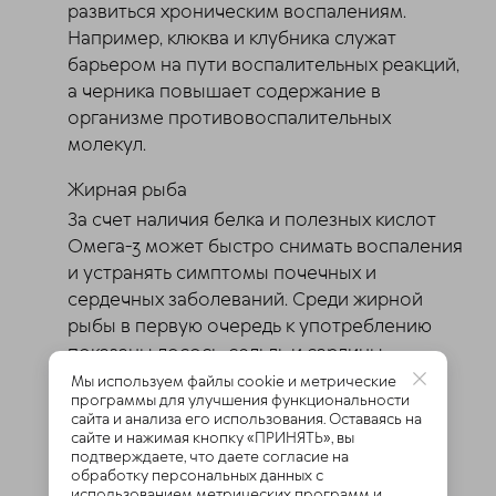
развиться хроническим воспалениям.
Например, клюква и клубника служат
барьером на пути воспалительных реакций,
а черника повышает содержание в
организме противовоспалительных
молекул.
Жирная рыба
За счет наличия белка и полезных кислот
Омега-3 может быстро снимать воспаления
и устранять симптомы почечных и
сердечных заболеваний. Среди жирной
рыбы в первую очередь к употреблению
показаны лосось, сельдь и сардины.
Мы используем файлы cookie и метрические
Авокадо
программы для улучшения функциональности
сайта и анализа его использования. Оставаясь на
В зеленом плоду содержится калий,
сайте и нажимая кнопку «ПРИНЯТЬ», вы
клетчатка и магний, которые
подтверждаете, что даете согласие на
обработку персональных данных с
тормозят воспалительные процессы и
использованием метрических программ и