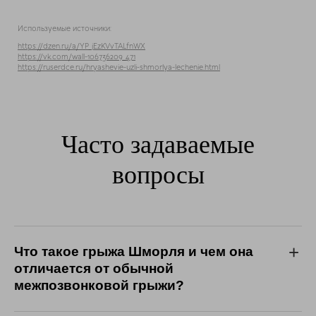
Используемые источники:
https://dzen.ru/a/YP_jEzKVvTALfnWX
https://vk.com/wall-106736209_471
https://ruserdce.ru/hryashevie-uzli-shmorlya-lechenie.html
Часто задаваемые
вопросы
Что такое грыжа Шморля и чем она
отличается от обычной
межпозвонковой грыжи?