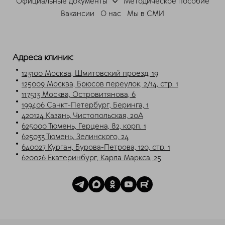
Официальные документы
Методическое пособие
Свяжитесь с нами через любой удобный
Вакансии
О нас
Мы в СМИ
мессенджер!
Telegram
Max
Адреса клиник:
123100 Москва, Шмитовский проезд, 19
125009 Москва, Брюсов переулок, 2/14, стр. 1
117513 Москва, Островитянова, 6
199406 Санкт-Петербург, Беринга, 1
420124 Казань, Чистопольская, 20А
625000 Тюмень, Герцена, 82, корп. 1
625033 Тюмень, Зелинского, 24
640027 Курган, Бурова-Петрова, 120, стр. 1
620026 Екатеринбург, Карла Маркса, 25