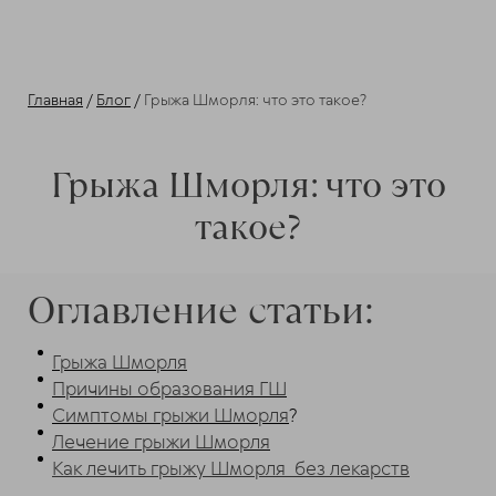
Главная
/
Блог
/
Грыжа Шморля: что это такое?
Грыжа Шморля: что это
такое?
Оглавление статьи:
Грыжа Шморля
Причины образования ГШ
Симптомы грыжи Шморля
?
Лечение грыжи Шморля
Как лечить грыжу Шморля без лекарств