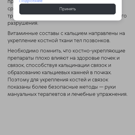
Подробнее
препаратами. Кроме того больным назначают
средства, улучшающие кровообращение и
Принять
трофику тканей, защищая хрящи от дальнейшего
разрушения.
Витаминные составы с кальцием направлены на
укрепление костной ткани тел позвонков.
Необходимо помнить, что костно-укрепляющие
препараты плохо влияют на здоровье почек и
связок, способствуя кальцинации связок и
образованию кальциевых камней в почках.
Поэтому для укрепления костей и связок
показаны более безопасные методы — руки
мануальных терапевтов и лечебные упражнения.