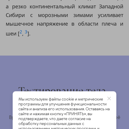
а резко континентальный климат Западной
Сибири с морозными зимами усиливает
мышечное напряжение в области плеча и
2
3
шеи [
,
].
Тестирование тела.
Это бесплатно.
Мы используем файлы cookie и метрические
программы для улучшения функциональности
сайта и анализа его использования. Оставаясь на
сайте и нажимая кнопку «ПРИНЯТЬ», вы
Врач подробно изучит Ваши ответы и даст своё
подтверждаете, что даете согласие на
обработку персональных данных с
заключение
использованием метрических программ и