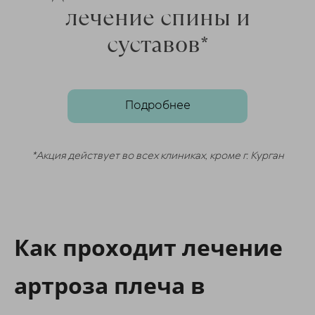
лечение спины и
ChatApp
суставов*
online
Мессенджеры
Подробнее
Свяжитесь с нами через любой удобный
мессенджер!
*Акция действует во всех клиниках, кроме г. Курган
Telegram
Max
Как проходит лечение
артроза плеча в