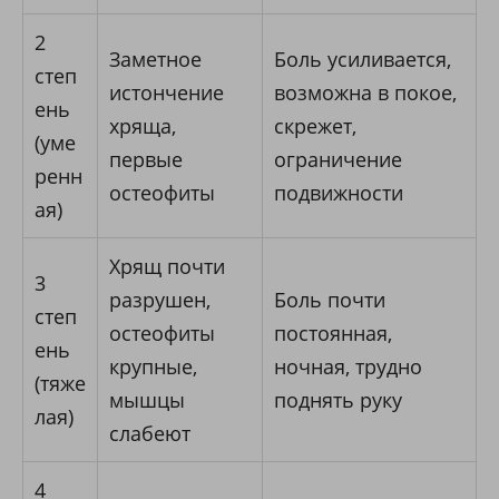
2
Заметное
Боль усиливается,
степ
истончение
возможна в покое,
ень
хряща,
скрежет,
(уме
первые
ограничение
ренн
остеофиты
подвижности
ая)
Хрящ почти
3
разрушен,
Боль почти
степ
остеофиты
постоянная,
ень
крупные,
ночная, трудно
(тяже
мышцы
поднять руку
лая)
слабеют
4