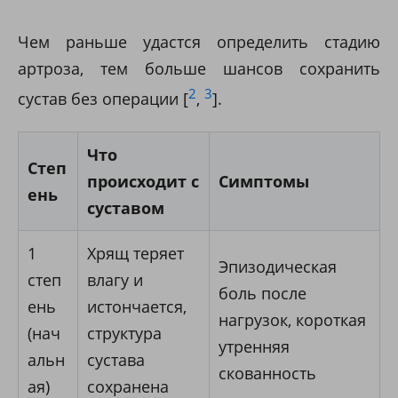
Чем раньше удастся определить стадию
артроза, тем больше шансов сохранить
2
3
сустав без операции [
,
].
Что
Степ
происходит с
Симптомы
ень
суставом
1
Хрящ теряет
Эпизодическая
степ
влагу и
боль после
ень
истончается,
нагрузок, короткая
(нач
структура
утренняя
альн
сустава
скованность
ая)
сохранена