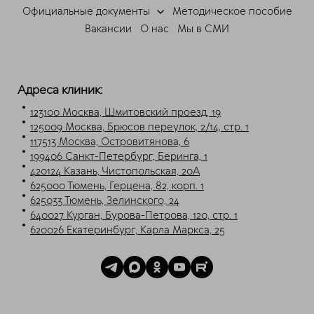
Мессенджеры
Официальные документы
Методическое пособие
Свяжитесь с нами через любой удобный
Вакансии
О нас
Мы в СМИ
мессенджер!
Telegram
Max
Адреса клиник:
123100 Москва, Шмитовский проезд, 19
125009 Москва, Брюсов переулок, 2/14, стр. 1
117513 Москва, Островитянова, 6
199406 Санкт-Петербург, Беринга, 1
420124 Казань, Чистопольская, 20А
625000 Тюмень, Герцена, 82, корп. 1
625033 Тюмень, Зелинского, 24
640027 Курган, Бурова-Петрова, 120, стр. 1
620026 Екатеринбург, Карла Маркса, 25