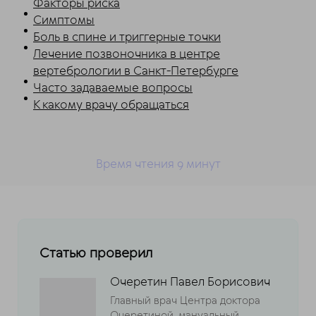
Факторы риска
Симптомы
Боль в спине и триггерные точки
Лечение позвоночника в центре
вертебрологии в Санкт-Петербурге
Часто задаваемые вопросы
К какому врачу обращаться
Время чтения 9
минут
Статью проверил
Очеретин Павел Борисович
Главный врач Центра доктора
Очеретиной, мануальный