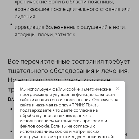
хронические боли в области поясницы,
возникающие после длительного стояния или
сидения
иррадиация болезненных ощущений в ноги,
ягодицы, плечи, затылок
Все перечисленные состояния требует
тщательного обследования и лечения.
Но есть ряд симптомов, которые
требуют срочного медицинского
Мы используем файлы cookie и метрические
программы для улучшения функциональности
вмешательства:
сайта и анализа его использования. Оставаясь на
сайте и нажимая кнопку «ПРИНЯТЬ», вы
подтверждаете, что даете согласие на
признаки неврологических нарушений:
обработку персональных данных с
покалывание и онемение в ногах, ягодицах,
использованием метрических программ и
файлов cookie. Если вы не согласны с
руках;
использованием cookie и метрических
сильная боль при кашле, глубоком вдохе или
инструментов, мы рекомендуем покинуть сайт.