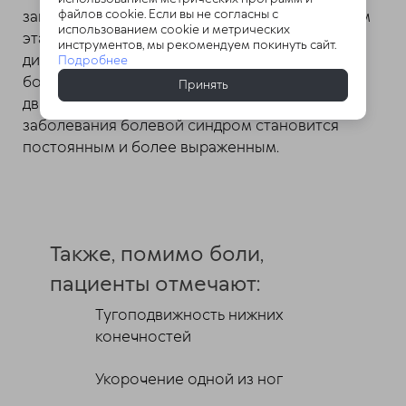
файлов cookie. Если вы не согласны с
зависит от степени заболевания. На начальном
использованием cookie и метрических
этапе пациент может даже не ощущать
инструментов, мы рекомендуем покинуть сайт.
дискомфорта. Коксартроз 2 степени уже дает
Подробнее
болезненность после нагрузки или при
Принять
движении. По мере прогрессирования
заболевания болевой синдром становится
постоянным и более выраженным.
Также, помимо боли,
пациенты отмечают:
Тугоподвижность нижних
конечностей
Укорочение одной из ног