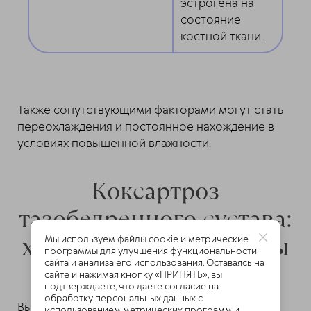
эстрогена на
состояние
костной ткани.
Также сопутствующими факторами могут стать
переохлаждения и постоянное нахождение в
условиях повышенной влажности.
Коксартроз
тазобедренного сустава:
характерные симптомы
Мы используем файлы cookie и метрические
программы для улучшения функциональности
сайта и анализа его использования. Оставаясь на
сайте и нажимая кнопку «ПРИНЯТЬ», вы
подтверждаете, что даете согласие на
обработку персональных данных с
Выраженность симптоматики при коксартрозе
использованием метрических программ и