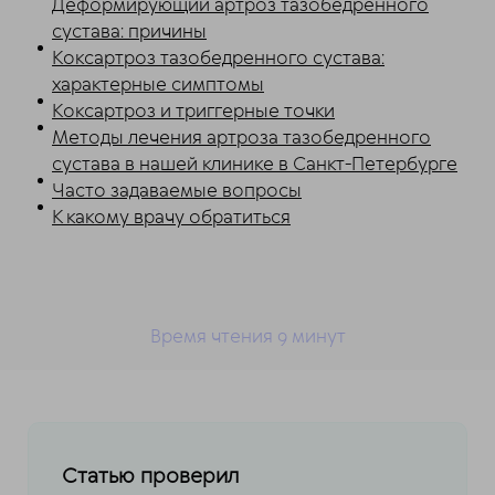
Деформирующий артроз тазобедренного
сустава: причины
Коксартроз тазобедренного сустава:
характерные симптомы
Коксартроз и триггерные точки
Методы лечения артроза тазобедренного
сустава в нашей клинике в Санкт-Петербурге
Часто задаваемые вопросы
К какому врачу обратиться
Время чтения 9
минут
Статью проверил