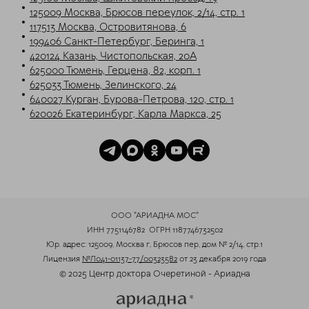
125009 Москва, Брюсов переулок, 2/14, стр. 1
117513 Москва, Островитянова, 6
199406 Санкт-Петербург, Беринга, 1
420124 Казань, Чистопольская, 20А
625000 Тюмень, Герцена, 82, корп. 1
625033 Тюмень, Зелинского, 24
640027 Курган, Бурова-Петрова, 120, стр. 1
620026 Екатеринбург, Карла Маркса, 25
ООО "АРИАДНА МОС"
ИНН 7751146782
ОГРН 1187746732502
Юр. адрес: 125009, Москва г, Брюсов пер, дом № 2/14, стр.1
Лицензия
№Л041-01137-77/00323582
от 23 декабря 2019 года
© 2025 Центр доктора Очеретиной - Ариадна