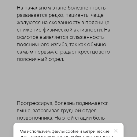
На начальном этапе болезненность
развивается редко, пациенты чаще
жалуются на скованность в пояснице,
снижение физической активности. На
осмотре выявляется сглаженность
поясничного изгиба, так как обычно
самым первым страдает крестцового-
поясничный отдел.
Прогрессируя, болезнь поднимается
выше, затрагивая грудной отдел
позвоночника. На этой стадии боль
напоминает межреберную невралгию.
Мы используем файлы cookie и метрические
При отсутствии лечения заболевание
программы для улучшения функциональности