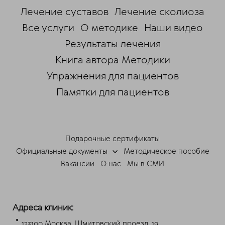
Лечение суставов
Лечение сколиоза
Все услуги
О методике
Наши видео
Результаты лечения
Книга автора Методики
Упражнения для пациентов
Памятки для пациентов
ChatApp
online
Подарочные сертификаты
Мессенджеры
Официальные документы
Методическое пособие
Свяжитесь с нами через любой удобный
Вакансии
О нас
Мы в СМИ
мессенджер!
Telegram
Max
Адреса клиник:
123100 Москва, Шмитовский проезд, 19