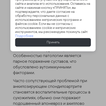
очень быстро переходит на шейный
сайта и анализа его использования. Оставаясь на
отдел. У пациентов наблюдается "поза
сайте и нажимая кнопку «ПРИНЯТЬ», вы
подтверждаете, что даете согласие на
просителя", так как естественные изгибы
обработку персональных данных с
позвоночника сглаживаются
использованием метрических программ и
файлов cookie. Если вы не согласны с
окончательно.
использованием cookie и метрических
инструментов, мы рекомендуем покинуть сайт.
Хотя считается, что болезнь Бехтерева
Подробнее
поражает позвоночник, ее проявления
Принять
могут затрагивать и другие суставы:
плечевые, тазобедренные, коленные.
Особенностью патологии является
парное поражение суставов, что
обусловлено аутоиммунными
факторами.
Часто сопутствующей проблемой при
анкилозирующем спондилоартрите
становятся воспалительные процессы в
сухожилиях, обычно они поражают
подошвенный апоневроз и ахиллово