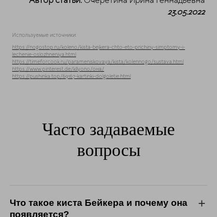
Автор статьи:
Очеретина Ирина Геннадьевна
23.05.2022
Используемые источники:
https://nogostop.ru/koleno/kista-bejkera-chto-eto-prichiny-simptomy-i-
lechenie-oslozhneniya.html
https://timeforcook.ru/parameniskovaya/kista/kolennogo/sustava.html
https://www.pinterest.de/kllyono/она/
https://pushinka.top/69167-kartinki-dolgoletie.html
Часто задаваемые
вопросы
Что такое киста Бейкера и почему она
появляется?