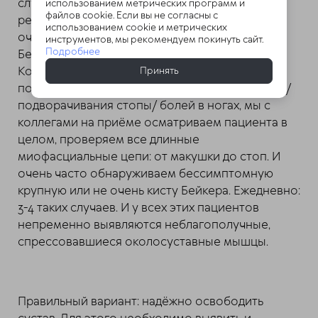
случае перегрузки она имеет полное право
использованием метрических программ и
файлов cookie. Если вы не согласны с
рецидивировать для спасения (!) сустава в
использованием cookie и метрических
очередной раз. Обычно обладатели кисты
инструментов, мы рекомендуем покинуть сайт.
Подробнее
Бейкера годами не подозревают о её наличии.
Когда они обращаются с проблемами
Принять
поясничного отдела/ тазобедренного сустава/
подворачивания стопы/ болей в ногах, мы с
коллегами на приёме осматриваем пациента в
целом, проверяем все длинные
миофасциальные цепи: от макушки до стоп. И
очень часто обнаруживаем бессимптомную
крупную или не очень кисту Бейкера. Ежедневно:
3-4 таких случаев. И у всех этих пациентов
непременно выявляются неблагополучные,
спрессовавшиеся околосуставные мышцы.
Правильный вариант: надёжно освободить