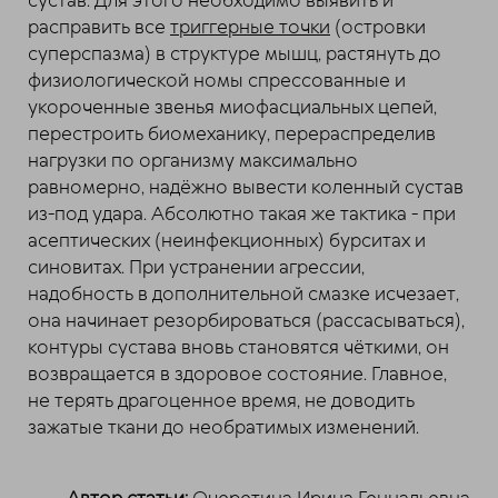
сустав. Для этого необходимо выявить и
расправить все
триггерные точки
(островки
суперспазма) в структуре мышц, растянуть до
физиологической номы спрессованные и
укороченные звенья миофасциальных цепей,
перестроить биомеханику, перераспределив
нагрузки по организму максимально
равномерно, надёжно вывести коленный сустав
из-под удара. Абсолютно такая же тактика - при
асептических (неинфекционных) бурситах и
синовитах. При устранении агрессии,
надобность в дополнительной смазке исчезает,
она начинает резорбироваться (рассасываться),
контуры сустава вновь становятся чёткими, он
возвращается в здоровое состояние. Главное,
не терять драгоценное время, не доводить
зажатые ткани до необратимых изменений.