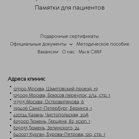
Памятки для пациентов
ChatApp
online
Подарочные сертификаты
Мессенджеры
Официальные документы
Методическое пособие
Свяжитесь с нами через любой удобный
Вакансии
О нас
Мы в СМИ
мессенджер!
Telegram
Max
Адреса клиник:
123100 Москва, Шмитовский проезд, 19
125009 Москва, Брюсов переулок, 2/14, стр. 1
117513 Москва, Островитянова, 6
199406 Санкт-Петербург, Беринга, 1
420124 Казань, Чистопольская, 20А
625000 Тюмень, Герцена, 82, корп. 1
625033 Тюмень, Зелинского, 24
640027 Курган, Бурова-Петрова, 120, стр. 1