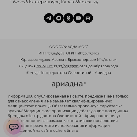
620026 Екатеринбург, Карла Маркса, 25
ООО "АРИАДНА МОС"
ИНН 7751146782
ОГРН 1187746732502
Юр. адрес: 125009, Москва г, Брюсов пер, дом № 2/14, стр.1
Лицензия
№Л041-01137-77/00323582
от 23 декабря 2019 года
© 2025 Центр доктора Очеретиной - Ариадна
Информация, опубликованная на сайте, предназначена только
для ознакомления и не заменяет квалифицированную
медицинскую помощь. Обязательно проконсультируйтесь с
врачом! Медицинские организации действующие под единым
брендом «Центр доктора Очеретиной - Ариадна» не несут
ответственности за возможные негативные последствия,
возникшие в результате использования информации,
размещенной на сайте ocheretina.ru
ChatApp