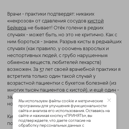
Врачи - практики подтвердят: никаких
«некрозов» от сдавления сосудов
кистой
Бейкера
не бывает! Отёк голени в редких
случаях - может быть, но это не критично. Как с
ним бороться - знаем. Разрыв кисты в редчайших
случаях (как правило, у ооочень взрослых и
неспортивных людей, с грубо нарушенным
обменом веществ, любителей лекарств)
возможен. За 37 лет своей врачебной практики я
встретила только один такой случай у
возрастной пациентки с букетом болезней (из
многих тысяч пациентов с кистой), и ещё один -
задокументировали мои коллеги. Это лечится,
Мы используем файлы cookie и метрические
но желательно до этого не доводить.
программы для улучшения функциональности
сайта и анализа его использования. Оставаясь на
сайте и нажимая кнопку «ПРИНЯТЬ», вы
Киста, у более молодых, при относительном
подтверждаете, что даете согласие на
покое, может уйти без особого лечения. Но в
обработку персональных данных с