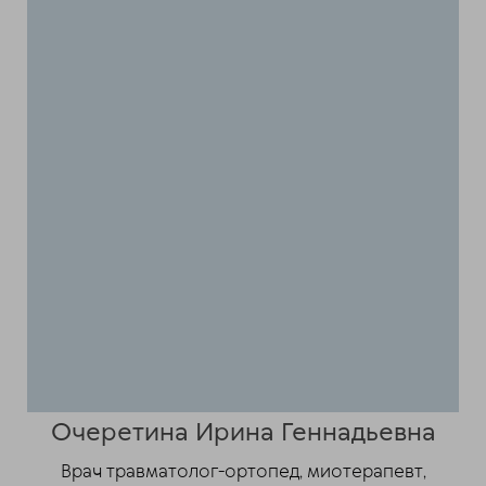
Очеретина Ирина Геннадьевна
Врач травматолог-ортопед, миотерапевт,