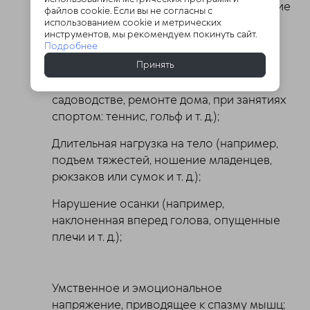
или перенапряжении мышц. Повреждение
файлов cookie. Если вы не согласны с
соединительной и мышечной ткани
использованием cookie и метрических
инструментов, мы рекомендуем покинуть сайт.
происходит несколькими способами;
Подробнее
Принять
Повторные травмы от чрезмерной
нагрузки (например, при наборе текста,
садоводстве, ремонте дома, при занятиях
спортом: теннис, гольф и т. д.);
Длительная нагрузка на тело (например,
подъем тяжестей, ношение младенцев,
рюкзаков или сумок и т. д.);
Нарушение осанки (например,
наклоненная вперед голова, опущенные
плечи и т. д.);
Умственное и эмоциональное
напряжение, приводящее к спазму мышц;