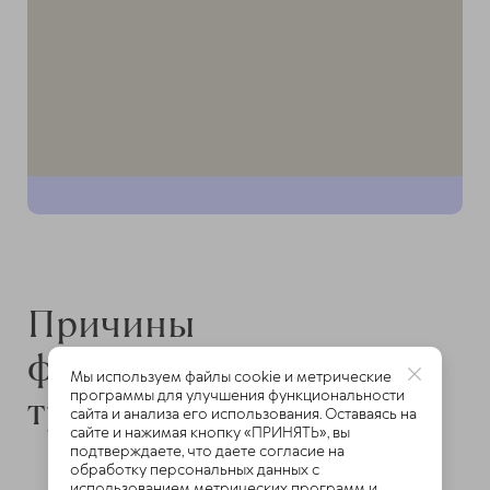
Причины
формирования
Мы используем файлы cookie и метрические
программы для улучшения функциональности
триггерных точек
сайта и анализа его использования. Оставаясь на
сайте и нажимая кнопку «ПРИНЯТЬ», вы
подтверждаете, что даете согласие на
обработку персональных данных с
Триггеры часто образуются при травме
использованием метрических программ и