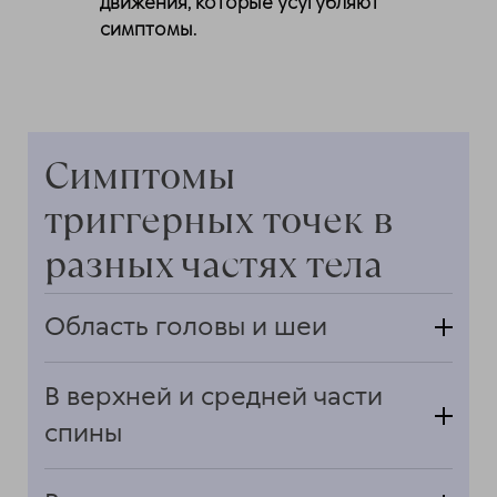
движения, которые усугубляют
симптомы.
Симптомы
триггерных точек в
разных частях тела
Область головы и шеи
Головные боли;
Тиннитус (звон в ушах);
В верхней и средней части
Боль в челюсти;
спины
Зрительные нарушения;
Кривошея;
Продолжительная колющая боль между
Отраженная боль в верхней конечности;
лопатками;