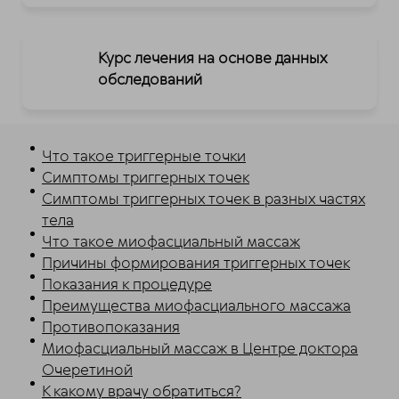
Курс лечения на основе данных
обследований
Что такое триггерные точки
Симптомы триггерных точек
Симптомы триггерных точек в разных частях
тела
Что такое миофасциальный массаж
Причины формирования триггерных точек
Показания к процедуре
Преимущества миофасциального массажа
Противопоказания
Миофасциальный массаж в Центре доктора
Очеретиной
К какому врачу обратиться?