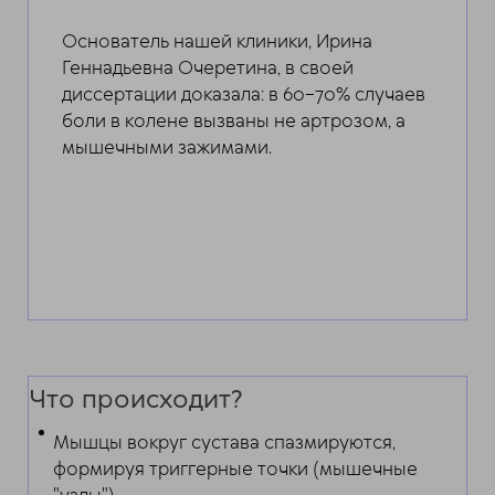
Основатель нашей клиники, Ирина
ChatApp
Геннадьевна Очеретина, в своей
online
диссертации доказала: в 60–70% случаев
боли в колене вызваны не артрозом, а
Мессенджеры
мышечными зажимами.
Свяжитесь с нами через любой удобный
мессенджер!
Telegram
Max
Что происходит?
Мышцы вокруг сустава спазмируются,
формируя триггерные точки (мышечные