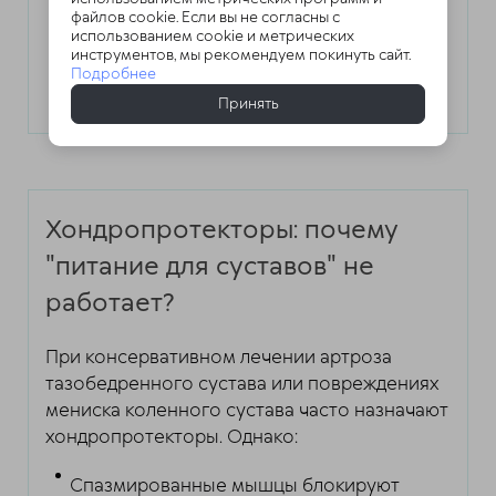
файлов cookie. Если вы не согласны с
регенерации
использованием cookie и метрических
инструментов, мы рекомендуем покинуть сайт.
Подробнее
Маскировкой симптомов при
продолжающемся разрушении сустава
Принять
Хондропротекторы: почему
"питание для суставов" не
работает?
При консервативном лечении артроза
тазобедренного сустава или повреждениях
мениска коленного сустава часто назначают
хондропротекторы. Однако:
Спазмированные мышцы блокируют