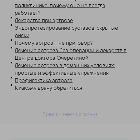
поликлинике: почему оно не всегда
работает?
Лекарства при артрозе
Эндопротезирование суставов: скрытые
риски
Почему артроз – не приговор?
Лечение артроза без операции и лекарств в
Центре доктора Очеретиной
Лечение артроза в домашних условиях:
простые и эффективные упражнения
Профилактика артроза
К какому врачу обратиться
Время чтения 9
минут