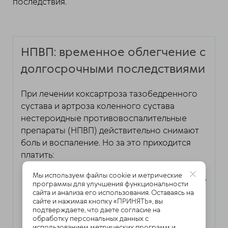
последствия.
НПВП: временное облегчение с
долгосрочными последствиями
При лечении коксартроза тазобедренного
сустава и артроза коленного сустава
нестероидные противовоспалительные
препараты (НПВП) действительно снимают
боль и воспаление. Но за это приходится
платить:
Мы используем файлы cookie и метрические
Ускоренным высыханием хрящевой ткани,
программы для улучшения функциональности
что особенно опасно при артрозе 3
сайта и анализа его использования. Оставаясь на
степени
сайте и нажимая кнопку «ПРИНЯТЬ», вы
подтверждаете, что даете согласие на
обработку персональных данных с
Нарушением естественных процессов
использованием метрических программ и