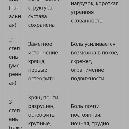
нагрузок, короткая
(нач
структура
утренняя
альн
сустава
скованность
ая)
сохранена
2
Заметное
Боль усиливается,
степ
истончение
возможна в покое,
ень
хряща,
скрежет,
(уме
первые
ограничение
ренн
остеофиты
подвижности
ая)
Хрящ почти
3
разрушен,
Боль почти
степ
остеофиты
постоянная,
ень
крупные,
ночная, трудно
(тяже