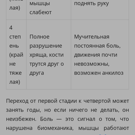
мышцы
поднять руку
лая)
слабеют
4
степ
Полное
Мучительная
ень
разрушение
постоянная боль,
(край
хряща, кости
движения почти
не
трутся друг о
невозможны,
тяже
друга
возможен анкилоз
лая)
Переход от первой стадии к четвертой может
занять годы, но если ничего не делать, он
неизбежен. Боль — это сигнал о том, что
нарушена биомеханика, мышцы работают