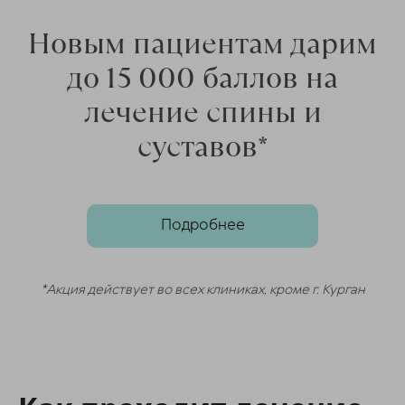
Новым пациентам дарим
ChatApp
online
до 15 000 баллов на
лечение спины и
Мессенджеры
суставов*
Свяжитесь с нами через любой удобный
мессенджер!
Telegram
Max
Подробнее
*Акция действует во всех клиниках, кроме г. Курган