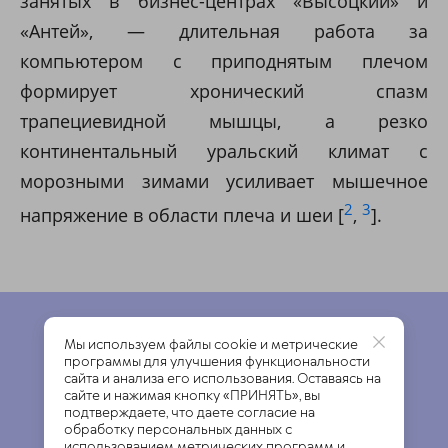
занятых в бизнес-центрах «Высоцкий» и
«Антей», — длительная работа за
компьютером с приподнятым плечом
формирует хронический спазм
трапециевидной мышцы, а резко
континентальный уральский климат с
морозными зимами усиливает мышечное
2
3
напряжение в области плеча и шеи [
,
].
Мы используем файлы cookie и метрические
программы для улучшения функциональности
сайта и анализа его использования. Оставаясь на
сайте и нажимая кнопку «ПРИНЯТЬ», вы
Тестирование тела.
подтверждаете, что даете согласие на
обработку персональных данных с
использованием метрических программ и