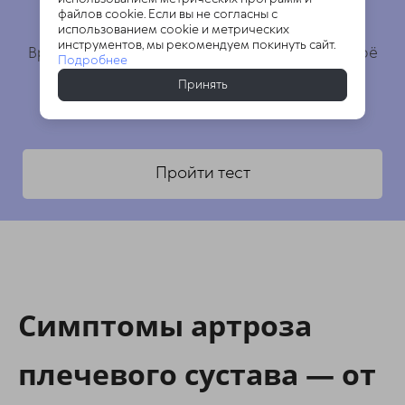
Это бесплатно.
файлов cookie. Если вы не согласны с
использованием cookie и метрических
инструментов, мы рекомендуем покинуть сайт.
Врач подробно изучит Ваши ответы и даст своё
Подробнее
заключение
Принять
Пройти тест
Симптомы артроза
плечевого сустава — от