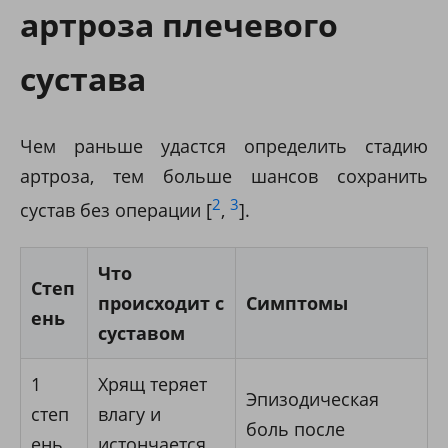
артроза плечевого
сустава
Чем раньше удастся определить стадию
артроза, тем больше шансов сохранить
2
3
сустав без операции [
,
].
Что
Степ
происходит с
Симптомы
ень
суставом
1
Хрящ теряет
Эпизодическая
степ
влагу и
боль после
ень
истончается,