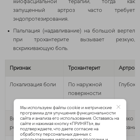
миофасциальной терапии, тогда как
запущенный артроз часто требует
эндопротезирования.
Пальпация (надавливание) на большой вертел
при трохантерите вызывает резкую,
вскрикивающую боль.
Признак
Трохантерит
Артроз 
Локализация боли
По наружной
Глубоко 
поверхности
бедра
Мы используем файлы cookie и метрические
программы для улучшения функциональности
Внутренняя
Обычно
Резко
сайта и анализа его использования. Оставаясь на
сайте и нажимая кнопку «ПРИНЯТЬ», вы
ротация бедра
безболезненна
огранич
подтверждаете, что даете согласие на
обработку персональных данных с
использованием метрических программ и