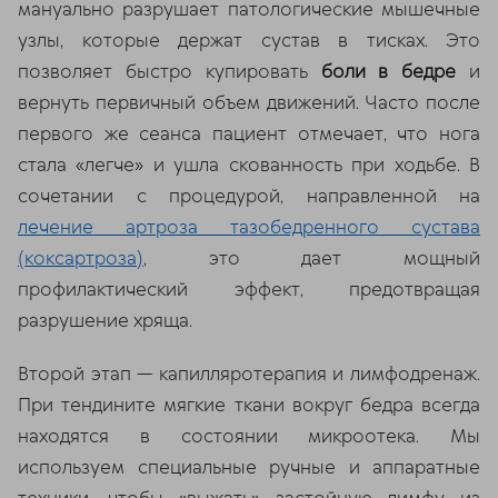
мануально разрушает патологические мышечные
узлы, которые держат сустав в тисках. Это
ChatApp
online
позволяет быстро купировать
боли в бедре
и
вернуть первичный объем движений. Часто после
первого же сеанса пациент отмечает, что нога
Мессенджеры
стала «легче» и ушла скованность при ходьбе. В
Свяжитесь с нами через любой удобный
мессенджер!
сочетании с процедурой, направленной на
лечение артроза тазобедренного сустава
(коксартроза)
Telegram
, это дает мощный
Max
профилактический эффект, предотвращая
разрушение хряща.
Второй этап — капилляротерапия и лимфодренаж.
При тендините мягкие ткани вокруг бедра всегда
находятся в состоянии микроотека. Мы
используем специальные ручные и аппаратные