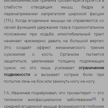
Биомеханическая причина трохантерита кроется в
слабости отводящих мышц бедра и
перенапряжении напрягателя широкой фасции
(TFL). Когда ягодичные мышцы не справляются со
своей функцией удержания таза в горизонтальном
положении при ходьбе, илиотибиальный тракт
начинает чрезмерно давить на большой вертел.
Это создаёт эффект механического трения
сухожилий о кость. Организм пытается
защититься, увеличивая толщину подлежащих
сумок, но это лишь усиливает
ограничение
подвижности
и вызывает острые боли при
попытке лечь на бок или закинуть ногу на ногу.
Г.А. Иваничев подчёркивал, что трохантерит — это
[2]
типичное миофасциальное заболевание
. В
средней ягодичной мышце формируются глубокие