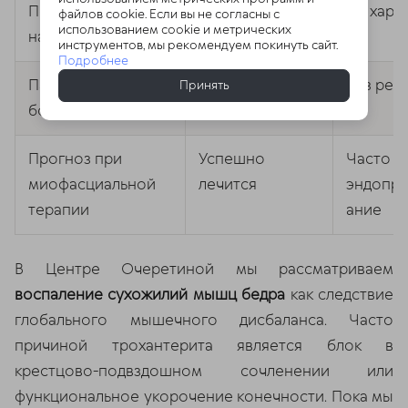
Положение лёжа
Боль
Не хара
файлов cookie. Если вы не согласны с
использованием cookie и метрических
на больном боку
усиливается
инструментов, мы рекомендуем покинуть сайт.
Подробнее
Пальпация
Резкая боль
Без реа
Принять
большого вертела
Прогноз при
Успешно
Часто н
миофасциальной
лечится
эндопро
терапии
ание
В Центре Очеретиной мы рассматриваем
воспаление сухожилий мышц бедра
как следствие
глобального мышечного дисбаланса. Часто
причиной трохантерита является блок в
крестцово-подвздошном сочленении или
функциональное укорочение конечности. Пока мы