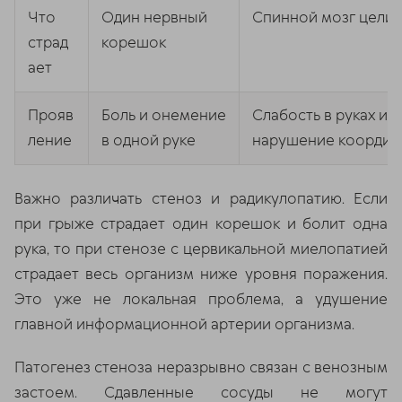
Что
Один нервный
Спинной мозг цели
страд
корешок
ает
Прояв
Боль и онемение
Слабость в руках и н
ление
в одной руке
нарушение координ
Важно различать стеноз и радикулопатию. Если
при грыже страдает один корешок и болит одна
рука, то при стенозе с цервикальной миелопатией
страдает весь организм ниже уровня поражения.
Это уже не локальная проблема, а удушение
главной информационной артерии организма.
Патогенез стеноза неразрывно связан с венозным
застоем. Сдавленные сосуды не могут