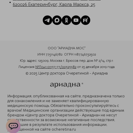
620026 Екатеринбург, Карла Маркса, 25
ООО "АРИАДНА МОС"
ИНН 7751146782
ОГРН 1187746732502
Юр. адрес: 125009, Москва г, Брюсов пер, дом № 2/14, стр.1
Лицензия
№Л041-01137-77/00323582
от 23 декабря 2019 года
© 2025 Центр доктора Очеретиной - Ариадна
Информация, опубликованная на сайте, предназначена только
для ознакомления и не заменяет квалифицированную
медицинскую помощь. Обязательно проконсультируйтесь с
врачом! Медицинские организации действующие под единым
брендом «Центр доктора Очеретиной - Ариадна» не несут
ответственности за возможные негативные последствия,
возникшие в результате использования информации,
размещенной на сайте ocheretina.ru