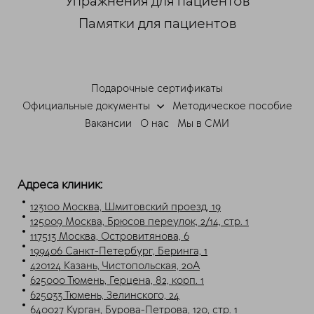
Упражнения для пациентов
Памятки для пациентов
ChatApp
online
Подарочные сертификаты
Мессенджеры
Официальные документы
Методическое пособие
Свяжитесь с нами через любой удобный
Вакансии
О нас
Мы в СМИ
мессенджер!
Telegram
Max
Адреса клиник:
123100 Москва, Шмитовский проезд, 19
125009 Москва, Брюсов переулок, 2/14, стр. 1
117513 Москва, Островитянова, 6
199406 Санкт-Петербург, Беринга, 1
420124 Казань, Чистопольская, 20А
625000 Тюмень, Герцена, 82, корп. 1
625033 Тюмень, Зелинского, 24
640027 Курган, Бурова-Петрова, 120, стр. 1