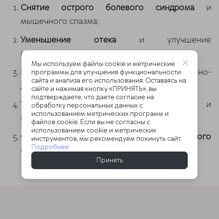
Снятие острого болевого синдрома
и
мышечного спазма;
Уменьшение отека
и улучшение
микроциркуляции;
Мы используем файлы cookie и метрические
Восстановление подвижности
позвоночно-
программы для улучшения функциональности
сайта и анализа его использования. Оставаясь на
двигательных сегментов;
сайте и нажимая кнопку «ПРИНЯТЬ», вы
подтверждаете, что даете согласие на
Укрепление мышц-стабилизаторов
шеи и
обработку персональных данных с
использованием метрических программ и
верхнего плечевого пояса;
файлов cookie. Если вы не согласны с
использованием cookie и метрических
Формирование правильного двигательного
инструментов, мы рекомендуем покинуть сайт.
Подробнее
стереотипа
для профилактики рецидива.
Принять