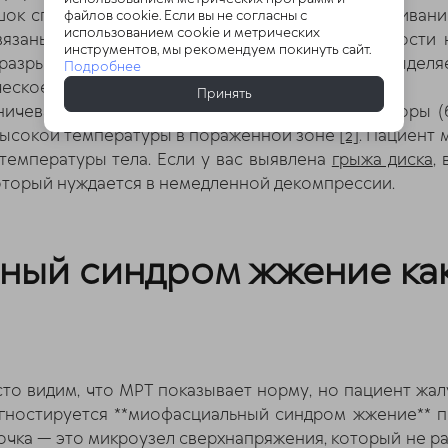
шок спинномозгового нерва подвергается сдавливани
файлов cookie. Если вы не согласны с
использованием cookie и метрических
вязаны не только с механическим давлением кости 
инструментов, мы рекомендуем покинуть сайт.
разрыве фиброзного кольца пульпозное ядро выделяе
Подробнее
еское» воспаление.
Принять
аничева, такое воспаление раздражает ноцицепторы 
 высокой температуры в пораженной зоне
[2]
. Пациент
температуры тела. Если у вас выявлена
грыжа диска
,
оторый нуждается в немедленной декомпрессии.
ный синдром жжение ка
сто видим, что МРТ показывает норму, но пациент жа
иагностируется **миофасциальный синдром жжение** 
точка — это микроузел сверхнапряжения, который не ра