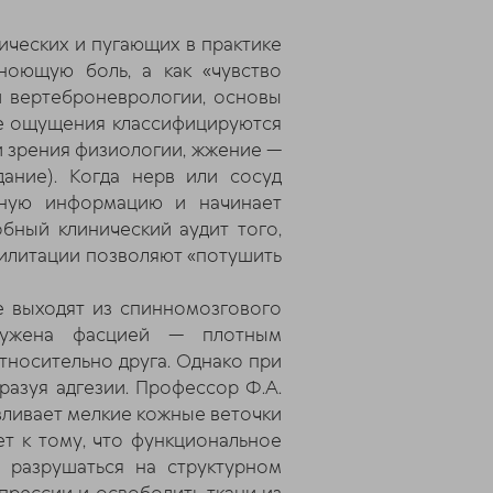
ических и пугающих в практике
ноющую боль, а как «чувство
й вертеброневрологии, основы
ные ощущения классифицируются
ки зрения физиологии, жжение —
ание). Когда нерв или сосуд
атную информацию и начинает
бный клинический аудит того,
илитации позволяют «потушить
е выходят из спинномозгового
ружена фасцией — плотным
тносительно друга. Однако при
разуя адгезии. Профессор Ф.А.
авливает мелкие кожные веточки
ет к тому, что функциональное
 разрушаться на структурном