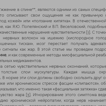
**жжение в спине**, являются одними из самых специф
сто описывают свои ощущения не как привычную 
под кожей» или «ползание кипятка». В отечественно
е, как Я.Ю. Попелянский и В.П. Веселовский, подоб
— качественные нарушения чувствительности
[1]
. С точ
я нервных волокон на ишемию (кислородное голод
шечных тисках», мозг перестает получать адекв
 сигналы как жар. В этой статье мы проведем подро
ине
, и как современные методы миофасциальной реаб
ильных медикаментов.
а сетью чувствительных нервных окончаний, которы
 толстые слои мускулатуры. Каждая мышца ок
 В норме эти слои должны свободно скользить друг о
зке или хроническом стрессе фасции «слипаются», об
указывал, что именно такая «фасциальная затяжка» сд
чувство жара
[3]
. Игнорирование этого симптома вед
адию хронической нейропатии, когда нерв начинает