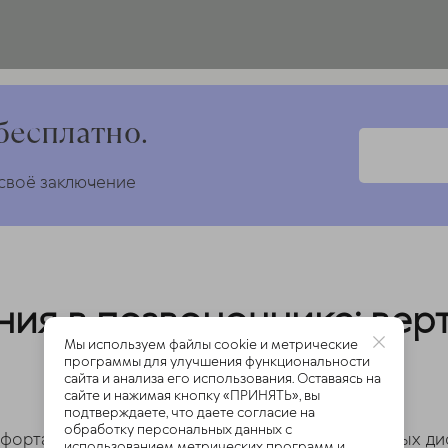
бесплатно.
 своё заключение
ия в позвоночнике: вер
Мы используем файлы cookie и метрические
программы для улучшения функциональности
сайта и анализа его использования. Оставаясь на
сайте и нажимая кнопку «ПРИНЯТЬ», вы
подтверждаете, что даете согласие на
обработку персональных данных с
орта часто является патология межпозвоночных диск
использованием метрических программ и