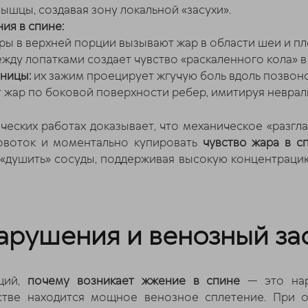
ышцы, создавая зону локальной «засухи».
ия в спине:
ры в верхней порции вызывают жар в области шеи и пл
жду лопатками создает чувство «раскаленного кола» в
ницы:
их зажим проецирует жгучую боль вдоль позвон
жар по боковой поверхности ребер, имитируя неврал
ических работах доказывает, что механическое «разгл
ровоток и моментально купировать
чувство жара в с
«душить» сосуды, поддерживая высокую концентрацию
арушения и венозный за
щий,
почему возникает жжение в спине
— это нар
стве находится мощное венозное сплетение. При 