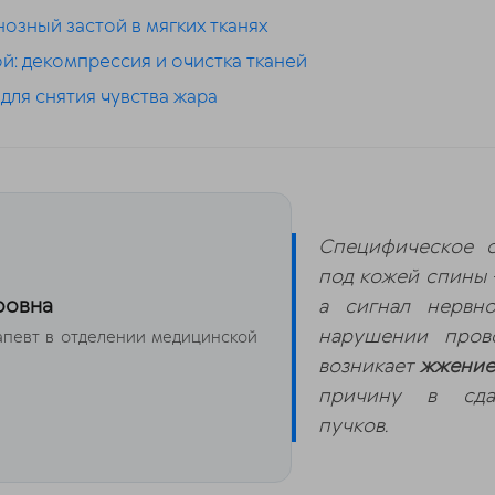
озный застой в мягких тканях
: декомпрессия и очистка тканей
для снятия чувства жара
Специфическое о
под кожей спины 
ровна
а сигнал нервн
нарушении прово
апевт в отделении медицинской
возникает
жжение
причину в сдав
пучков.