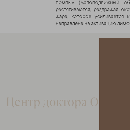
помпы» (малоподвижный обр
растягиваются, раздражая о
жара, которое усиливается 
направлена на активацию лимф
Центр доктора Очере