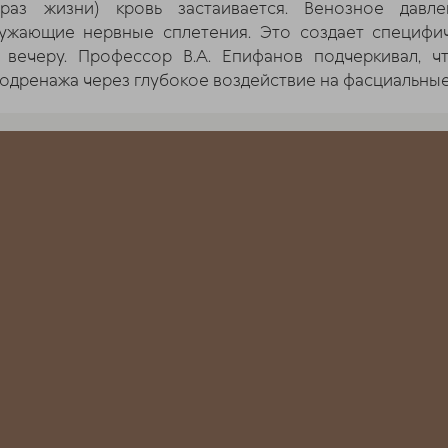
аз жизни) кровь застаивается. Венозное давле
кружающие нервные сплетения. Это создает специфи
к вечеру. Профессор В.А. Епифанов подчеркивал, ч
одренажа через глубокое воздействие на фасциальны
тиной