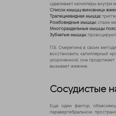
сдавливает капилляры внутри м
Список «мышц-виновниц» жжен
Трапециевидная мышца:
тригге
Ромбовидные мышцы:
спазм ме
Многораздельные мышцы пояс
Зубчатые мышцы:
провоцируют 
П.Б. Очеретина в своих метод
восстановить капиллярный к
укороченной, она продолжает 
вызывает жжение.
Сосудистые н
Еще один фактор, объясняю
паравертебральном простран