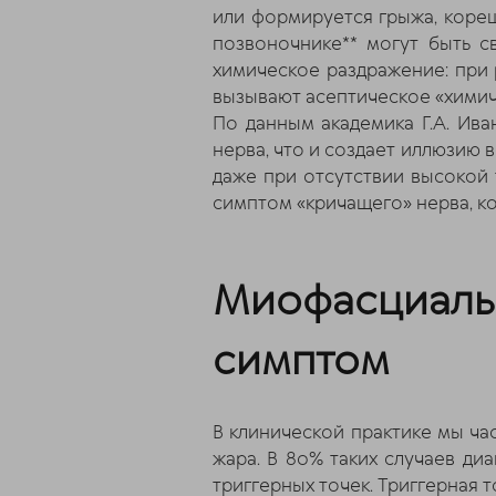
или формируется грыжа, коре
позвоночнике** могут быть с
химическое раздражение: при 
вызывают асептическое «химич
По данным академика Г.А. Ив
нерва, что и создает иллюзию
даже при отсутствии высокой 
симптом «кричащего» нерва, к
Миофасциаль
симптом
В клинической практике мы ча
жара. В 80% таких случаев д
триггерных точек. Триггерная 