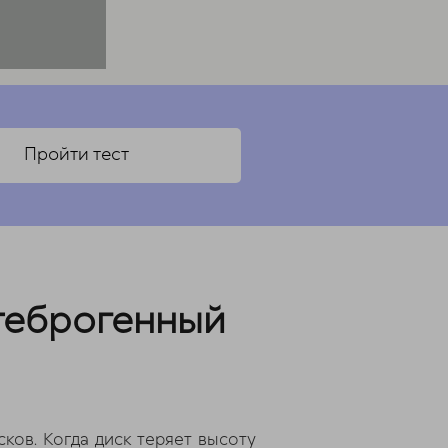
Пройти тест
теброгенный
ов. Когда диск теряет высоту