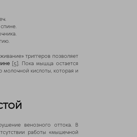
еч.
 спине.
очника.
гию.
аживание» триггеров позволяет
пине
[5]
. Пока мышца остается
 молочной кислоты, которая и
стой
ушение венозного оттока. В
отсутствии работы «мышечной