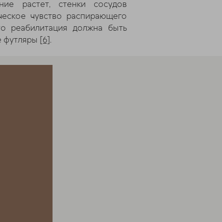
ние растет, стенки сосудов
ческое чувство распирающего
то реабилитация должна быть
е футляры
[6]
.