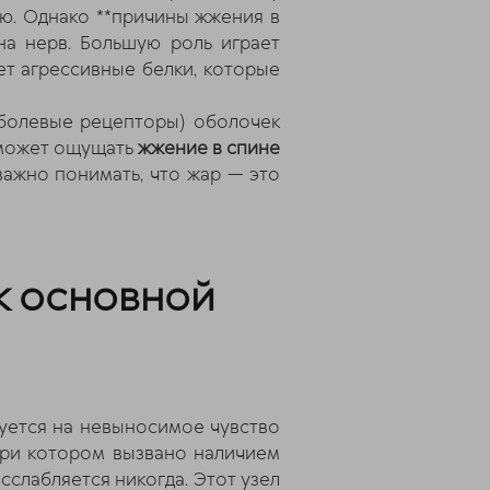
ю. Однако **причины жжения в
на нерв. Большую роль играет
т агрессивные белки, которые
(болевые рецепторы) оболочек
 может ощущать
жжение в спине
 важно понимать, что жар — это
к основной
луется на невыносимое чувство
при котором вызвано наличием
сслабляется никогда. Этот узел