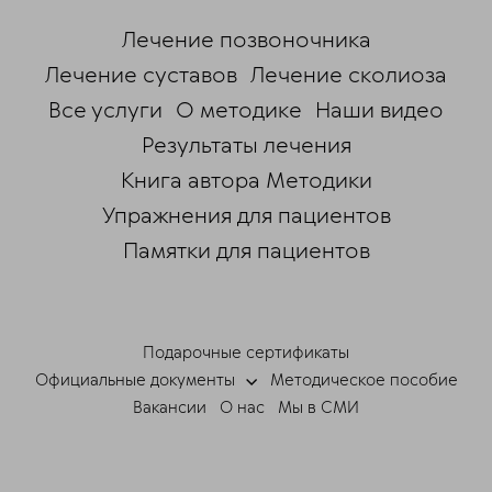
Лечение позвоночника
Лечение суставов
Лечение сколиоза
Все услуги
О методике
Наши видео
Результаты лечения
Книга автора Методики
Упражнения для пациентов
Памятки для пациентов
ChatApp
online
Подарочные сертификаты
Мессенджеры
Официальные документы
Методическое пособие
Свяжитесь с нами через любой удобный
Вакансии
О нас
Мы в СМИ
мессенджер!
Telegram
Max