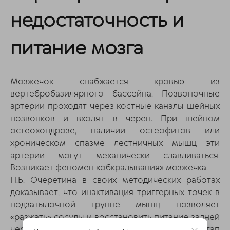
недостаточность и
питание мозга
Мозжечок снабжается кровью из
вертебробазилярного бассейна. Позвоночные
артерии проходят через костные каналы шейных
позвонков и входят в череп. При шейном
остеохондрозе, наличии остеофитов или
хроническом спазме лестничных мышц эти
артерии могут механически сдавливаться.
Возникает феномен «обкрадывания» мозжечка.
П.Б. Очеретина в своих методических работах
доказывает, что инактивация триггерных точек в
подзатылочной группе мышц позволяет
«разжать» сосуды и восстановить питание задней
черепной ямки
[5]
. Часто именно этот этап