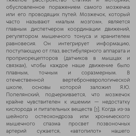
обусловленное поражением самого мозжечка
или его проводящих путей. Мозжечок, который
часто называют «малым мозгом», является
главным диспетчером координации движений,
регулятором мышечного тонуса и хранителем
равновесия. Он интегрирует информацию,
поступающую от глаз, вестибулярного аппарата и
проприорецепторов (датчиков в мышцах и
связках), чтобы каждое наше движение было
плавным, точным и соразмерным. В
отечественной вертеброневрологической
школе, основы которой заложил Я.Ю.
Попелянский, подчеркивается, что мозжечок
крайне чувствителен к ишемии — недостатку
кислорода и питательных веществ
[1]
. Когда из-за
шейного остеохондроза или хронического
мышечного спазма просвет позвоночных
артерий сужается, «автопилот» нашего