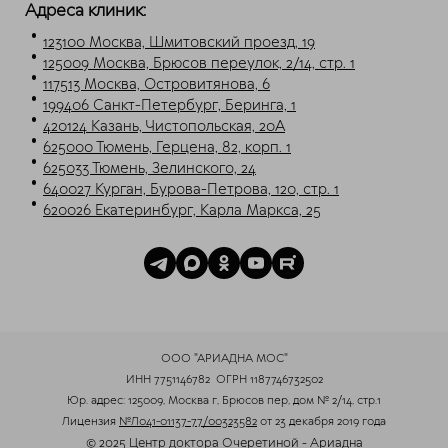
Адреса клиник:
123100 Москва, Шмитовский проезд, 19
125009 Москва, Брюсов переулок, 2/14, стр. 1
117513 Москва, Островитянова, 6
199406 Санкт-Петербург, Беринга, 1
420124 Казань, Чистопольская, 20А
625000 Тюмень, Герцена, 82, корп. 1
625033 Тюмень, Зелинского, 24
640027 Курган, Бурова-Петрова, 120, стр. 1
620026 Екатеринбург, Карла Маркса, 25
ООО "АРИАДНА МОС"
ИНН 7751146782
ОГРН 1187746732502
Юр. адрес: 125009, Москва г, Брюсов пер, дом № 2/14, стр.1
Лицензия
№Л041-01137-77/00323582
от 23 декабря 2019 года
© 2025 Центр доктора Очеретиной - Ариадна