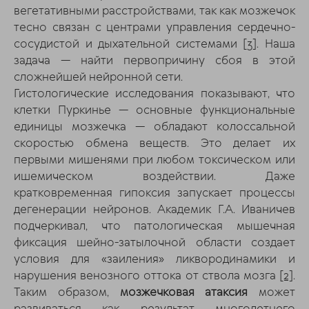
вегетативными расстройствами, так как мозжечок
тесно связан с центрами управления сердечно-
сосудистой и дыхательной системами
[3]
. Наша
задача — найти первопричину сбоя в этой
сложнейшей нейронной сети.
Гистологические исследования показывают, что
клетки Пуркинье — основные функциональные
единицы мозжечка — обладают колоссальной
скоростью обмена веществ. Это делает их
первыми мишенями при любом токсическом или
ишемическом воздействии. Даже
кратковременная гипоксия запускает процессы
дегенерации нейронов. Академик Г.А. Иваничев
подчеркивал, что патологическая мышечная
фиксация шейно-затылочной области создает
условия для «заиления» ликвородинамики и
нарушения венозного оттока от ствола мозга
[2]
.
Таким образом,
мозжечковая атаксия
может
развиваться как результат многолетнего