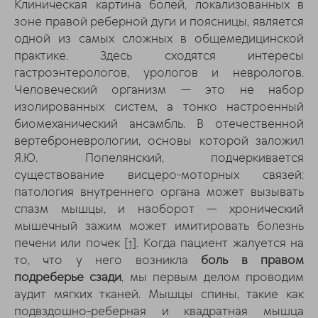
Клиническая картина болей, локализованных в
зоне правой реберной дуги и поясницы, является
одной из самых сложных в общемедицинской
практике. Здесь сходятся интересы
гастроэнтерологов, урологов и неврологов.
Человеческий организм — это не набор
изолированных систем, а тонко настроенный
биомеханический ансамбль. В отечественной
вертеброневрологии, основы которой заложил
Я.Ю. Попелянский, подчеркивается
существование висцеро-моторных связей:
патология внутреннего органа может вызывать
спазм мышцы, и наоборот — хронический
мышечный зажим может имитировать болезнь
печени или почек
[1]
. Когда пациент жалуется на
то, что у него возникла
боль в правом
подреберье сзади
, мы первым делом проводим
аудит мягких тканей. Мышцы спины, такие как
подвздошно-реберная и квадратная мышца