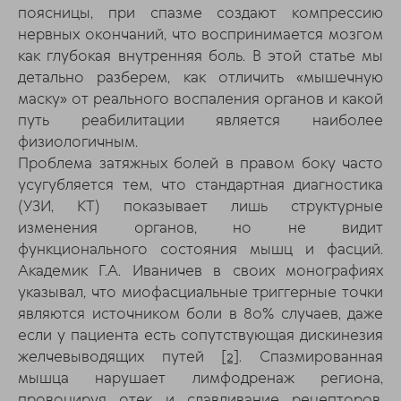
поясницы, при спазме создают компрессию
нервных окончаний, что воспринимается мозгом
как глубокая внутренняя боль. В этой статье мы
детально разберем, как отличить «мышечную
маску» от реального воспаления органов и какой
путь реабилитации является наиболее
физиологичным.
Проблема затяжных болей в правом боку часто
усугубляется тем, что стандартная диагностика
(УЗИ, КТ) показывает лишь структурные
изменения органов, но не видит
функционального состояния мышц и фасций.
Академик Г.А. Иваничев в своих монографиях
указывал, что миофасциальные триггерные точки
являются источником боли в 80% случаев, даже
если у пациента есть сопутствующая дискинезия
желчевыводящих путей
[2]
. Спазмированная
мышца нарушает лимфодренаж региона,
провоцируя отек и сдавливание рецепторов.