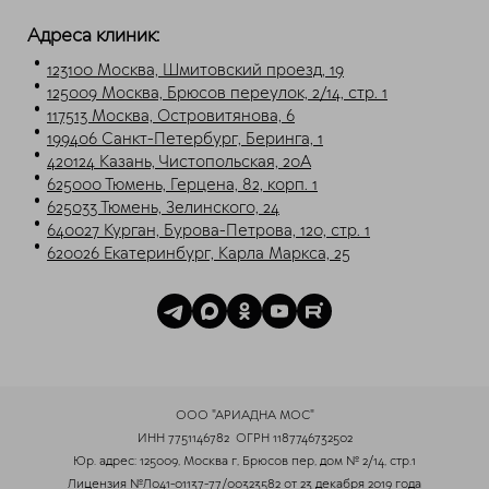
Telegram
Max
Адреса клиник:
123100 Москва, Шмитовский проезд, 19
125009 Москва, Брюсов переулок, 2/14, стр. 1
117513 Москва, Островитянова, 6
199406 Санкт-Петербург, Беринга, 1
420124 Казань, Чистопольская, 20А
625000 Тюмень, Герцена, 82, корп. 1
625033 Тюмень, Зелинского, 24
640027 Курган, Бурова-Петрова, 120, стр. 1
620026 Екатеринбург, Карла Маркса, 25
ООО "АРИАДНА МОС"
ИНН 7751146782
ОГРН 1187746732502
Юр. адрес: 125009, Москва г, Брюсов пер, дом № 2/14, стр.1
Лицензия
№Л041-01137-77/00323582
от 23 декабря 2019 года