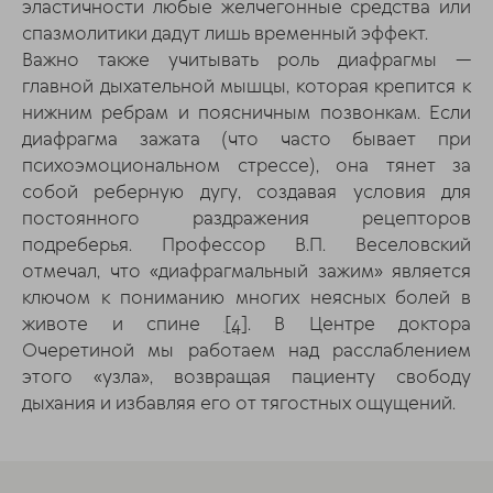
эластичности любые желчегонные средства или
спазмолитики дадут лишь временный эффект.
Важно также учитывать роль диафрагмы —
главной дыхательной мышцы, которая крепится к
нижним ребрам и поясничным позвонкам. Если
диафрагма зажата (что часто бывает при
психоэмоциональном стрессе), она тянет за
собой реберную дугу, создавая условия для
постоянного раздражения рецепторов
подреберья. Профессор В.П. Веселовский
отмечал, что «диафрагмальный зажим» является
ключом к пониманию многих неясных болей в
животе и спине
[4]
. В Центре доктора
Очеретиной мы работаем над расслаблением
этого «узла», возвращая пациенту свободу
дыхания и избавляя его от тягостных ощущений.