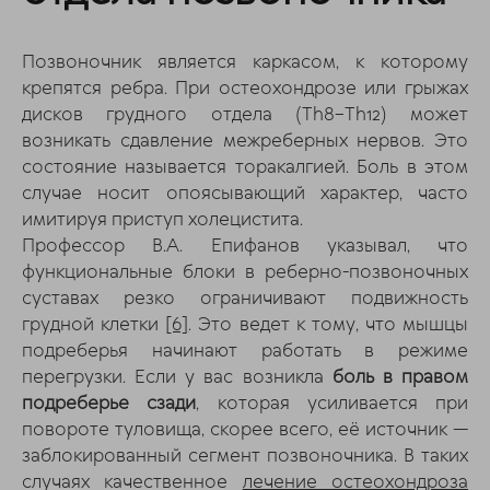
Позвоночник является каркасом, к которому
крепятся ребра. При остеохондрозе или грыжах
дисков грудного отдела (Th8–Th12) может
возникать сдавление межреберных нервов. Это
состояние называется торакалгией. Боль в этом
случае носит опоясывающий характер, часто
имитируя приступ холецистита.
Профессор В.А. Епифанов указывал, что
функциональные блоки в реберно-позвоночных
суставах резко ограничивают подвижность
грудной клетки
[6]
. Это ведет к тому, что мышцы
подреберья начинают работать в режиме
перегрузки. Если у вас возникла
боль в правом
подреберье сзади
, которая усиливается при
повороте туловища, скорее всего, её источник —
заблокированный сегмент позвоночника. В таких
случаях качественное
лечение остеохондроза