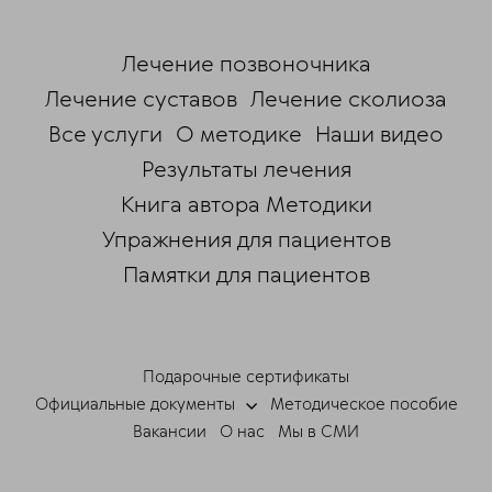
Лечение позвоночника
Лечение суставов
Лечение сколиоза
Все услуги
О методике
Наши видео
Результаты лечения
Книга автора Методики
Упражнения для пациентов
Памятки для пациентов
ChatApp
online
Подарочные сертификаты
Мессенджеры
Официальные документы
Методическое пособие
Свяжитесь с нами через любой удобный
Вакансии
О нас
Мы в СМИ
мессенджер!