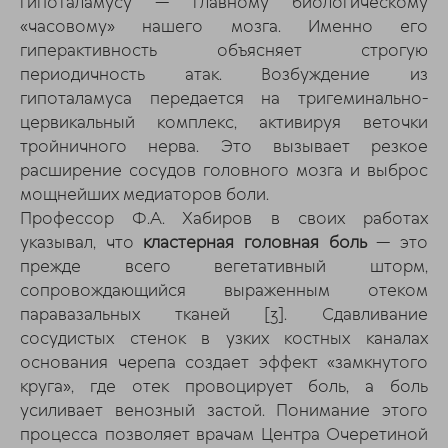
гипоталамусу — главному биологическому
«часовому» нашего мозга. Именно его
гиперактивность объясняет строгую
периодичность атак. Возбуждение из
гипоталамуса передается на тригеминально-
цервикальный комплекс, активируя веточки
тройничного нерва. Это вызывает резкое
расширение сосудов головного мозга и выброс
мощнейших медиаторов боли.
Профессор Ф.А. Хабиров в своих работах
указывал, что
кластерная головная боль
— это
прежде всего вегетативный шторм,
сопровождающийся выраженным отеком
паравазальных тканей
[3]
. Сдавливание
сосудистых стенок в узких костных каналах
основания черепа создает эффект «замкнутого
круга», где отек провоцирует боль, а боль
усиливает венозный застой. Понимание этого
процесса позволяет врачам Центра Очеретиной