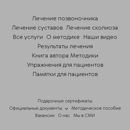
Лечение позвоночника
Лечение суставов
Лечение сколиоза
Все услуги
О методике
Наши видео
Результаты лечения
Книга автора Методики
Упражнения для пациентов
Памятки для пациентов
ChatApp
online
Подарочные сертификаты
Мессенджеры
Официальные документы
Методическое пособие
Свяжитесь с нами через любой удобный
Вакансии
О нас
Мы в СМИ
мессенджер!