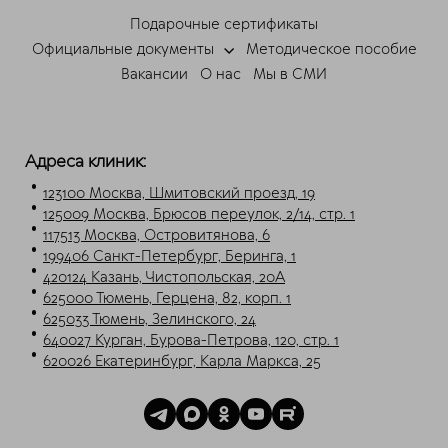
Подарочные сертификаты
Мессенджеры
Официальные документы
Методическое пособие
Свяжитесь с нами через любой удобный
Вакансии
О нас
Мы в СМИ
мессенджер!
Telegram
Max
Адреса клиник:
123100 Москва, Шмитовский проезд, 19
125009 Москва, Брюсов переулок, 2/14, стр. 1
117513 Москва, Островитянова, 6
199406 Санкт-Петербург, Беринга, 1
420124 Казань, Чистопольская, 20А
625000 Тюмень, Герцена, 82, корп. 1
625033 Тюмень, Зелинского, 24
640027 Курган, Бурова-Петрова, 120, стр. 1
620026 Екатеринбург, Карла Маркса, 25