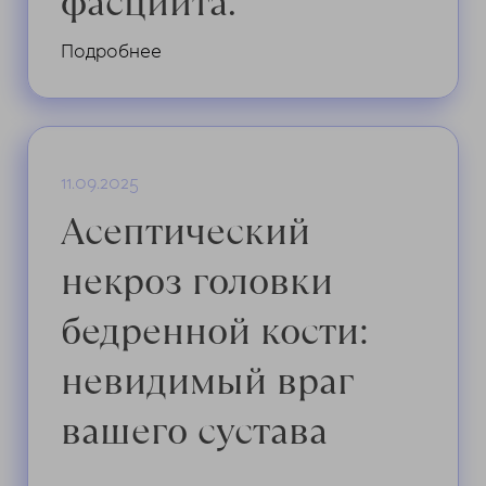
фасциита.
заканчивается подбором индивидуального
комплекса упражнений, например, «Алфавит»
Подробнее
для стоп, которые поддерживают сустав в
тонусе.
11.09.2025
Асептический
некроз головки
бедренной кости:
невидимый враг
вашего сустава