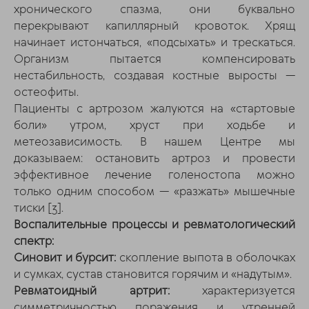
хронического спазма, они буквально
перекрывают капиллярный кровоток. Хрящ
начинает истончаться, «подсыхать» и трескаться.
Организм пытается компенсировать
нестабильность, создавая костные выросты —
остеофиты.
Пациенты с артрозом жалуются на «стартовые
боли» утром, хруст при ходьбе и
метеозависимость. В нашем Центре мы
доказываем: остановить артроз и провести
эффективное лечение голеностопа можно
только одним способом — «разжать» мышечные
тиски
[3]
.
Воспалительные процессы и ревматологический
спектр:
Синовит и бурсит:
скопление выпота в оболочках
и сумках, сустав становится горячим и «надутым».
Ревматоидный артрит:
характеризуется
симметричностью поражения и утренней