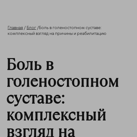
Главная
/
Блог
/Боль в голеностопном суставе:
комплексный взгляд на причины и реабилитацию
Боль в
голеностопном
суставе:
комплексный
взгляд на