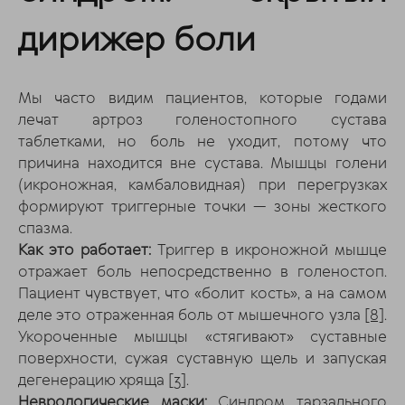
дирижер боли
Мы часто видим пациентов, которые годами
лечат артроз голеностопного сустава
таблетками, но боль не уходит, потому что
причина находится вне сустава. Мышцы голени
(икроножная, камбаловидная) при перегрузках
формируют триггерные точки — зоны жесткого
спазма.
Как это работает:
Триггер в икроножной мышце
отражает боль непосредственно в голеностоп.
Пациент чувствует, что «болит кость», а на самом
деле это отраженная боль от мышечного узла
[8]
.
Укороченные мышцы «стягивают» суставные
поверхности, сужая суставную щель и запуская
дегенерацию хряща
[3]
.
Неврологические маски:
Синдром тарзального