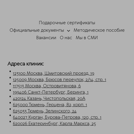
ChatApp
online
Подарочные сертификаты
Мессенджеры
Официальные документы
Методическое пособие
Свяжитесь с нами через любой удобный
Вакансии
О нас
Мы в СМИ
мессенджер!
Telegram
Max
Адреса клиник:
123100 Москва, Шмитовский проезд, 19
125009 Москва, Брюсов переулок, 2/14, стр. 1
117513 Москва, Островитянова, 6
199406 Санкт-Петербург, Беринга, 1
420124 Казань, Чистопольская, 20А
625000 Тюмень, Герцена, 82, корп. 1
625033 Тюмень, Зелинского, 24
640027 Курган, Бурова-Петрова, 120, стр. 1
620026 Екатеринбург, Карла Маркса, 25