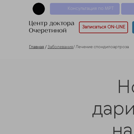
Консультация по МРТ
Записаться ON-LINE
Главная
/
Заболевания
/ Лечение спондилоартроза
Н
дар
на