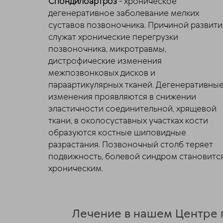
Спондилоартроз
- хроническое
дегенеративное заболевание мелких
суставов позвоночника. Причиной развити
служат хронические перегрузки
позвоночника, микротравмы,
дистрофические изменения
межпозвонковых дисков и
параартикулярных тканей. Дегенеративны
изменения проявляются в снижении
эластичности соединительной, хрящевой
ткани, в околосуставных участках кости
образуются костные шиповидные
разрастания. Позвоночный столб теряет
подвижность, болевой синдром становитс
хроническим.
Лечение в нашем Центре 