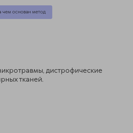
а чем основан метод
микротравмы, дистрофические
рных тканей.