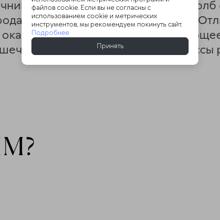
чника, освободить позвоночный столб
файлов cookie. Если вы не согласны с
использованием cookie и метрических
рода к остро нуждающимся тканям. О
инструментов, мы рекомендуем покинуть сайт.
, оказывающая мощное стимулирующее 
Подробнее
Принять
ечный тонус, улучшающая процессы р
ИМ?