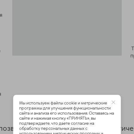
я
Т
е
п
я
Мы используем файлы cookie и метрические
программы для улучшения функциональности
сайта и анализа его использования. Оставаясь на
сайте и нажимая кнопку «ПРИНЯТЬ», вы
подтверждаете, что даете согласие на
позволит решить проблему энергетиче
обработку персональных данных с
использованием метрических программ и