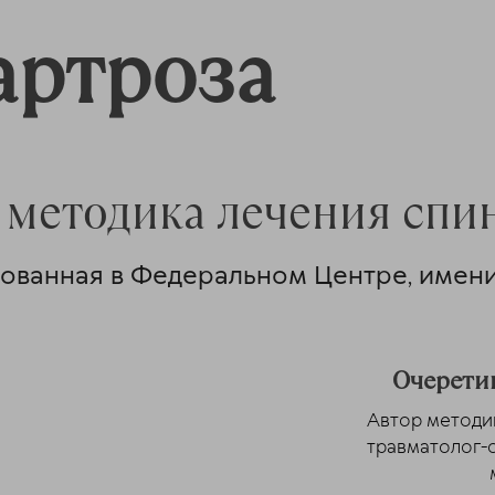
артроза
 методика лечения спин
ованная в Федеральном Центре, имени
Очерети
Автор методи
травматолог-о