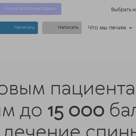
Книга автора методики
Выбрать к
Что мы лечим
Написать
Написать
овым пациент
им до
15 000
ба
 лечение спин