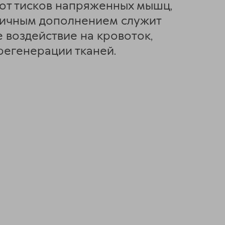
 от тисков напряженных мышц,
тличным дополнением служит
воздействие на кровоток,
егенерации тканей.