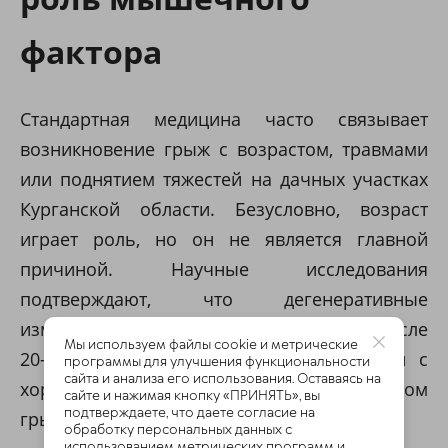
фактора
Стандартная медицина часто связывает
возникновение грыж с возрастом, травмами
или поднятием тяжестей на дачных участках
Курганской области. Безусловно, возраст
играет роль, но он не является главной
причиной. Научные исследования
подтверждают, что дегенеративные
изменения в дисках начинаются уже после
Мы используем файлы cookie и метрические
20–25 лет. При этом у активных людей с
программы для улучшения функциональности
сайта и анализа его использования. Оставаясь на
хорошим, эластичным мышечным корсетом
сайте и нажимая кнопку «ПРИНЯТЬ», вы
подтверждаете, что даете согласие на
грыжи практически не возникают.
обработку персональных данных с
использованием метрических программ и