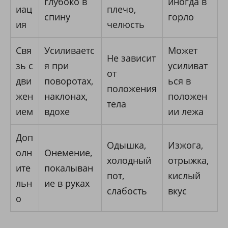
глубоко в
иногда в
иац
плечо,
спину
горло
ия
челюсть
Свя
Усиливаетс
Может
Не зависит
зь с
я при
усиливат
от
дви
поворотах,
ься в
положения
жен
наклонах,
положен
тела
ием
вдохе
ии лежа
Доп
Одышка,
Изжога,
олн
Онемение,
холодный
отрыжка,
ите
покалыван
пот,
кислый
льн
ие в руках
слабость
вкус
о