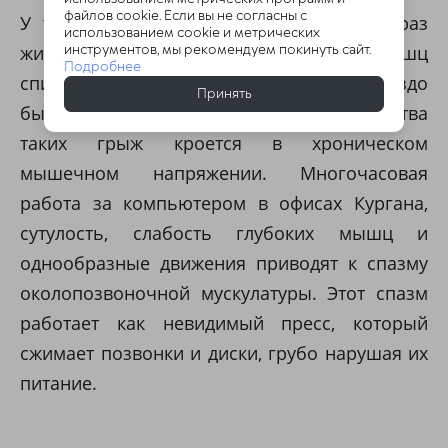
файлов cookie. Если вы не согласны с
У тех же, кто ведет малоподвижный образ
использованием cookie и метрических
инструментов, мы рекомендуем покинуть сайт.
жизни и страдает от гипертонуса мышц
Подробнее
спины, патология формируется гораздо
Принять
быстрее. Главная причина большинства
таких грыж кроется в хроническом
мышечном напряжении. Многочасовая
работа за компьютером в офисах Кургана,
сутулость, слабость глубоких мышц и
однообразные движения приводят к спазму
околопозвоночной мускулатуры. Этот спазм
работает как невидимый пресс, который
сжимает позвонки и диски, грубо нарушая их
питание.