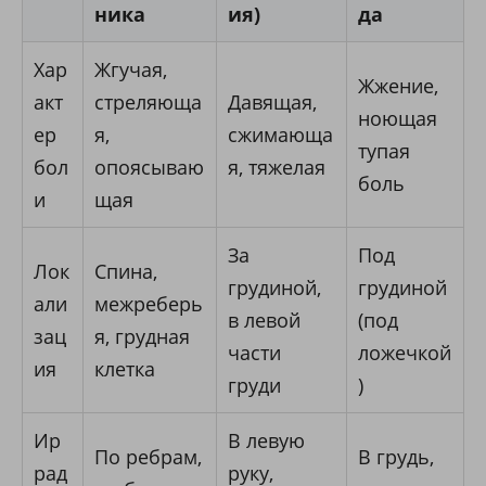
ника
ия)
да
Хар
Жгучая,
Жжение,
акт
стреляюща
Давящая,
ноющая
ер
я,
сжимающа
тупая
бол
опоясываю
я, тяжелая
боль
и
щая
За
Под
Лок
Спина,
грудиной,
грудиной
али
межреберь
в левой
(под
зац
я, грудная
части
ложечкой
ия
клетка
груди
)
Ир
В левую
По ребрам,
В грудь,
рад
руку,