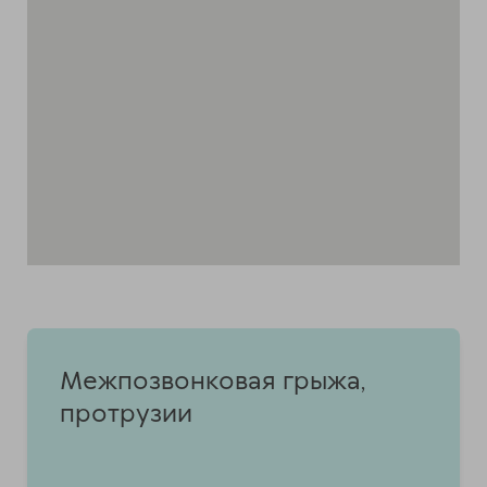
Межпозвонковая грыжа,
протрузии