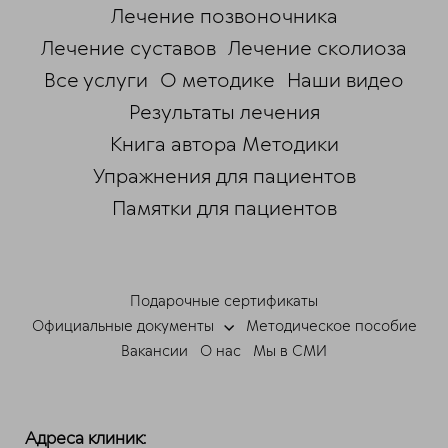
Лечение позвоночника
Лечение суставов
Лечение сколиоза
Все услуги
О методике
Наши видео
Результаты лечения
Книга автора Методики
Упражнения для пациентов
Памятки для пациентов
ChatApp
online
Подарочные сертификаты
Мессенджеры
Официальные документы
Методическое пособие
Свяжитесь с нами через любой удобный
Вакансии
О нас
Мы в СМИ
мессенджер!
Telegram
Max
Адреса клиник: