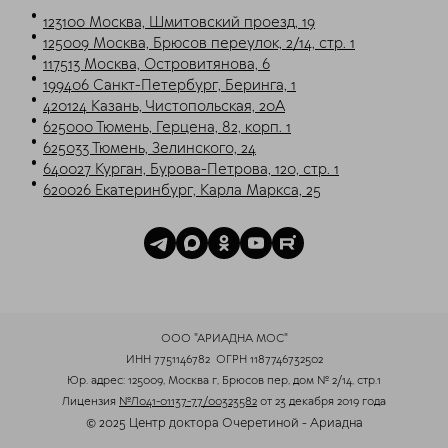
123100 Москва, Шмитовский проезд, 19
125009 Москва, Брюсов переулок, 2/14, стр. 1
117513 Москва, Островитянова, 6
199406 Санкт-Петербург, Беринга, 1
420124 Казань, Чистопольская, 20А
625000 Тюмень, Герцена, 82, корп. 1
625033 Тюмень, Зелинского, 24
640027 Курган, Бурова-Петрова, 120, стр. 1
620026 Екатеринбург, Карла Маркса, 25
ООО "АРИАДНА МОС"
ИНН 7751146782
ОГРН 1187746732502
Юр. адрес: 125009, Москва г, Брюсов пер, дом № 2/14, стр.1
Лицензия
№Л041-01137-77/00323582
от 23 декабря 2019 года
© 2025 Центр доктора Очеретиной - Ариадна