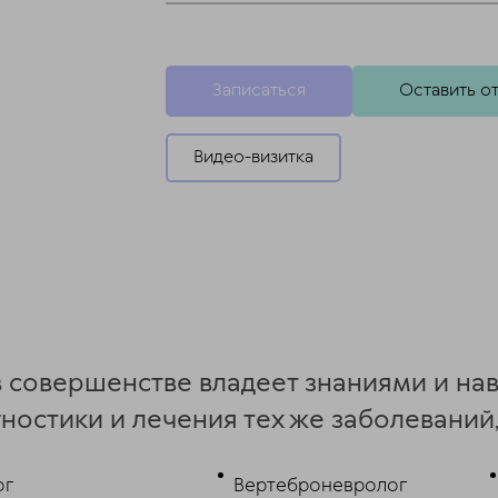
Записаться
Оставить о
Видео-визитка
 в совершенстве владеет знаниями и н
ностики и лечения тех же заболеваний,
ог
Вертеброневролог