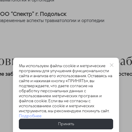
равматология и ортопедия
ОО “Спектр” г. Подольск
овременные аспекты травматологии и ортопедии
овные направления ра
Мы используем файлы cookie и метрические
программы для улучшения функциональности
е заболевания опорно-двигательного аппарата (остео
сайта и анализа его использования. Оставаясь на
сайте и нажимая кнопку «ПРИНЯТЬ», вы
подтверждаете, что даете согласие на
обработку персональных данных с
использованием метрических программ и
файлов cookie. Если вы не согласны с
использованием cookie и метрических
инструментов, мы рекомендуем покинуть сайт.
Отзывы пациентов
Подробнее
Принять