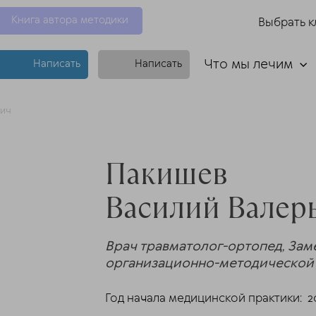
Книга автора методики
Выбрать к
Что мы лечим
Написать
Написать
вич
Пакишев
Василий Валер
Врач травматолог-ортопед,
Заме
организационно-методической
Год начала медицинской практики: 20