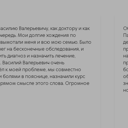
силию Валерьевичу, как доктору и как
О
чередь. Мои долгие хождения по
П
вымотали меня и всю мою семью. Было
д
ег на бесконечные обследования, и
п
ить диагноз и назначить лечение,
на
. Василий Валерьевич очень
п
л к моей проблеме, мы совместно
б
 болями в пояснице, назначили курс
о
 прямом смысле этого слова. Огромное
з
н