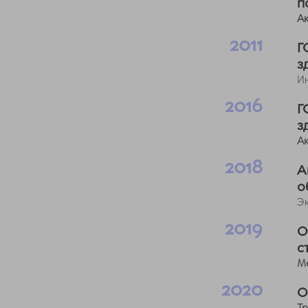
п
А
2011
Г
з
И
2016
Г
з
А
2018
А
о
Э
2019
О
с
М
2020
О