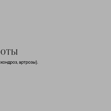
боты
хондроз, артрозы).