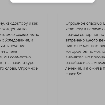
, как доктору и как
Огромное спасибо Ва
е хождения по
человеку в первую о
всю мою семью. Было
врачам совершенно 
 обследования, и
затрачено много ден
ачить лечение,
никто не мог постав
вич очень
которое бы помогло
е, мы совместно
внимательно подошё
е, назначили курс
разобрались с моими
ого слова. Огромное
лечения, и я ожил в
спасибо!