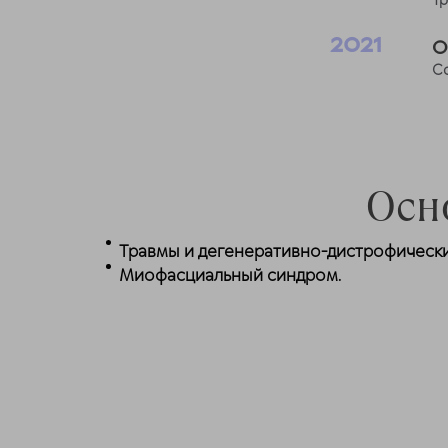
Т
2021
О
С
Осн
Травмы и дегенеративно-дистрофически
Миофасциальный синдром.