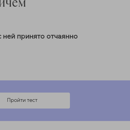
вичем
с ней принято отчаянно
Рец
поу
Пройти тест