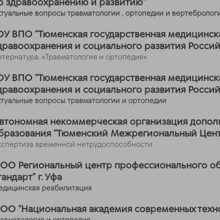
о здравоохранению и развитию”
ктуальные вопросы травматологии , ортопедии и вертебролог
ОУ ВПО
“Тюменская государственная медицинск
дравоохранения и социального развития Росс
нтернатура. «Травматология и ортопедия»
ОУ ВПО
“Тюменская государственная медицинск
дравоохранения и социального развития Росс
ктуальные вопросы травматологии и ортопедии
втономная некоммерческая организация допол
бразования “Тюменский Межрегиональный Цен
кспертиза временной нетрудоспособности
ОО Региональный центр профессионального об
тандарт” г. Уфа
едицинская реабилитация
ОО “Национальная академия современных техно