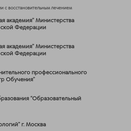
ии с восстановительным лечением
ая академия” Министерства
ийской Федерации
ая академия” Министерства
ийской Федерации
нительного профессионального
тр Обучения”
разования “Образовательный
логий” г. Москва