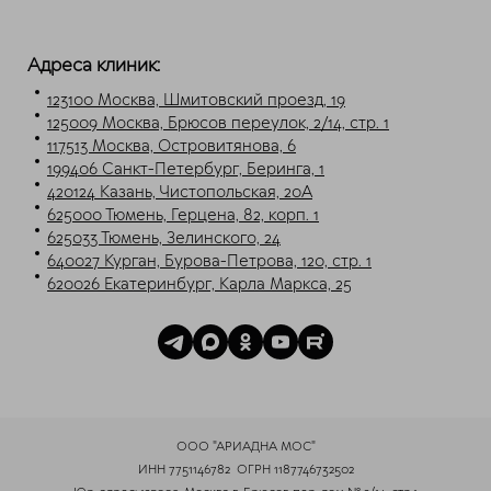
Telegram
Max
Адреса клиник:
123100 Москва, Шмитовский проезд, 19
125009 Москва, Брюсов переулок, 2/14, стр. 1
117513 Москва, Островитянова, 6
199406 Санкт-Петербург, Беринга, 1
420124 Казань, Чистопольская, 20А
625000 Тюмень, Герцена, 82, корп. 1
625033 Тюмень, Зелинского, 24
640027 Курган, Бурова-Петрова, 120, стр. 1
620026 Екатеринбург, Карла Маркса, 25
ООО "АРИАДНА МОС"
ИНН 7751146782
ОГРН 1187746732502