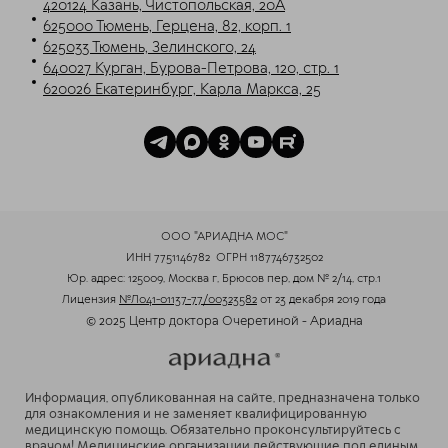
420124 Казань, Чистопольская, 20А
625000 Тюмень, Герцена, 82, корп. 1
625033 Тюмень, Зелинского, 24
640027 Курган, Бурова-Петрова, 120, стр. 1
620026 Екатеринбург, Карла Маркса, 25
ООО "АРИАДНА МОС"
ИНН 7751146782
ОГРН 1187746732502
Юр. адрес: 125009, Москва г, Брюсов пер, дом № 2/14, стр.1
Лицензия
№Л041-01137-77/00323582
от 23 декабря 2019 года
© 2025 Центр доктора Очеретиной - Ариадна
Информация, опубликованная на сайте, предназначена только
для ознакомления и не заменяет квалифицированную
медицинскую помощь. Обязательно проконсультируйтесь с
врачом! Медицинские организации действующие под единым