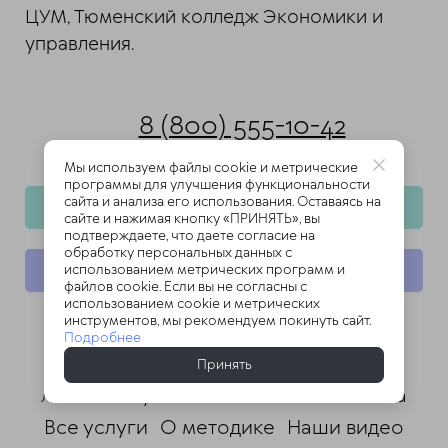
ЦУМ, Тюменский колледж Экономики и
управления.
8 (800) 555-10-42
Ежедневно: 09.00-21.00
Мы используем файлы cookie и метрические
программы для улучшения функциональности
сайта и анализа его использования. Оставаясь на
Запись на прием
сайте и нажимая кнопку «ПРИНЯТЬ», вы
подтверждаете, что даете согласие на
обработку персональных данных с
Все заболевания
использованием метрических программ и
файлов cookie. Если вы не согласны с
использованием cookie и метрических
инструментов, мы рекомендуем покинуть сайт.
Подробнее
Лечение позвоночника
Принять
Лечение суставов
Лечение сколиоза
Все услуги
О методике
Наши видео