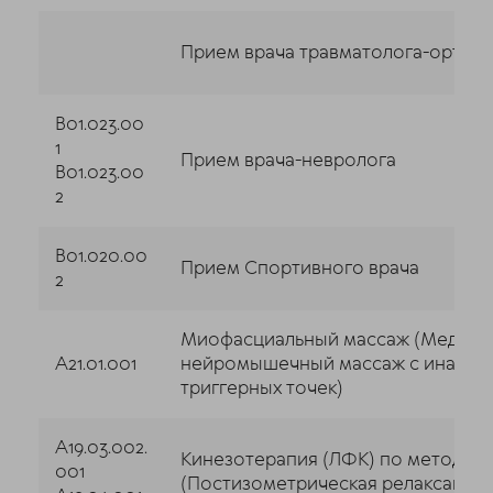
Прием врача травматолога-ортоп
B01.023.00
1
Прием врача-невролога
B01.023.00
2
B01.020.00
Прием Спортивного врача
2
Миофасциальный массаж (Медици
A21.01.001
нейромышечный массаж с инакти
триггерных точек)
A19.03.002.
Кинезотерапия (ЛФК) по методу 
001
(Постизометрическая релаксация)