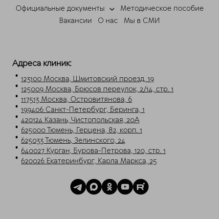
Мессенджеры
Официальные документы
Методическое пособие
Свяжитесь с нами через любой удобный
Вакансии
О нас
Мы в СМИ
мессенджер!
Telegram
Max
Адреса клиник:
123100 Москва, Шмитовский проезд, 19
125009 Москва, Брюсов переулок, 2/14, стр. 1
117513 Москва, Островитянова, 6
199406 Санкт-Петербург, Беринга, 1
420124 Казань, Чистопольская, 20А
625000 Тюмень, Герцена, 82, корп. 1
625033 Тюмень, Зелинского, 24
640027 Курган, Бурова-Петрова, 120, стр. 1
620026 Екатеринбург, Карла Маркса, 25