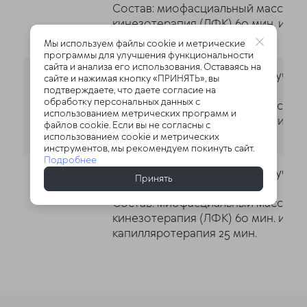
Состав: миофасциальный массаж 30
кинезотерапия (ЛФК) 60 мин. и
капилляротерапия 25 мин.
Мы используем файлы cookie и метрические
программы для улучшения функциональности
сайта и анализа его использования. Оставаясь на
Курс лечения 10 сеансов, без учет
сайте и нажимая кнопку «ПРИНЯТЬ», вы
приема врача
подтверждаете, что даете согласие на
обработку персональных данных с
Состав: миофасциальный массаж 60
использованием метрических программ и
кинезотерапия (ЛФК) 30 мин. и
файлов cookie. Если вы не согласны с
капилляротерапия 25 мин.
использованием cookie и метрических
инструментов, мы рекомендуем покинуть сайт.
Подробнее
Курс лечения 10 сеансов, без учет
Принять
приема врача
Состав: миофасциальный массаж 60
кинезотерапия (ЛФК) 60 мин. и
капилляротерапия 25 мин.