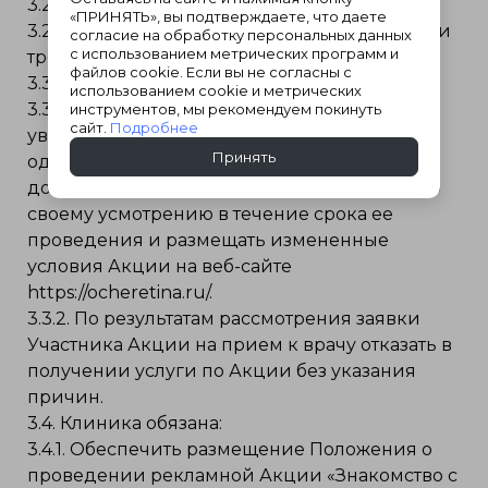
3.2. Участник Акции обязан:
«ПРИНЯТЬ», вы подтверждаете, что даете
3.2.1. Выполнять и следовать всем условиям и
согласие на обработку персональных данных
с использованием метрических программ и
требованиям настоящего Положения.
файлов cookie. Если вы не согласны с
3.3. Клиника вправе:
использованием cookie и метрических
3.3.1. В любое время без предварительного
инструментов, мы рекомендуем покинуть
сайт.
Подробнее
уведомления изменять условия Акции в
Принять
одностороннем порядке, а также вводить
дополнительные условия и ограничения по
своему усмотрению в течение срока ее
проведения и размещать измененные
условия Акции на веб-сайте
https://ocheretina.ru/.
3.3.2. По результатам рассмотрения заявки
Участника Акции на прием к врачу отказать в
получении услуги по Акции без указания
причин.
3.4. Клиника обязана:
3.4.1. Обеспечить размещение Положения о
проведении рекламной Акции «Знакомство с