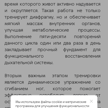
время которого живот активно надувается
и округляется. Такая работа не только
тренирует диафрагму, но и обеспечивает
мягкий массаж внутренних органов,
улучшая метаболические процессы.
Выполнение пяти-десяти повторений
данного цикла один или два раза в день
закладывает прочный фундамент для
функционального восстановления
дыхательной системы.
Вторым важным этапом тренировки
является динамическое упражнение со
сгибанием ног, которое помогает
эффективно освободить легкие от
остаточного воздуха. В положении лежа на
Мы используем файлы cookie и метрические
программы для улучшения функциональности