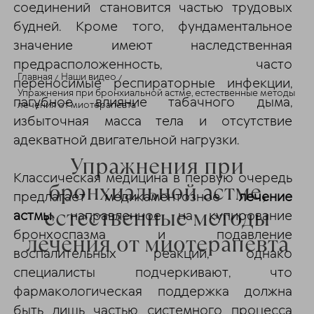
соединений становится частью трудовых
будней. Кроме того, фундаментальное
значение имеют наследственная
предрасположенность, часто
Главная
Наши видео
переносимые респираторные инфекции,
Упражнения при бронхиальной астме, естественные методы
пагубное влияние табачного дыма,
лечения от миотерапевта
избыточная масса тела и отсутствие
адекватной двигательной нагрузки.
Упражнения при
Классическая медицина в первую очередь
бронхиальной астме,
предлагает медикаментозное
лечение
естественные методы
астмы
, направленное на купирование
бронхоспазма и подавление
лечения от миотерапевта
воспалительных реакций, однако
специалисты подчеркивают, что
фармакологическая поддержка должна
быть лишь частью системного процесса