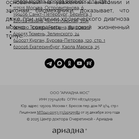
основанный на уважении к анатомии и
125009 Москва, Брюсов переулок, 2/14, стр. 1
117513 Москва, Островитянова, 6
законам биомеханики, доказывает, что
199406 Санкт-Петербург, Беринга, 1
даже при наличии хронического диагноза
420124 Казань, Чистопольская, 20А
можно сохранить высокий жизненный
625000 Тюмень, Герцена, 82, корп. 1
625033 Тюмень, Зелинского, 24
тонус.
640027 Курган, Бурова-Петрова, 120, стр. 1
620026 Екатеринбург, Карла Маркса, 25
ООО "АРИАДНА МОС"
ИНН 7751146782
ОГРН 1187746732502
Юр. адрес: 125009, Москва г, Брюсов пер, дом № 2/14, стр.1
Лицензия
№Л041-01137-77/00323582
от 23 декабря 2019 года
© 2025 Центр доктора Очеретиной - Ариадна