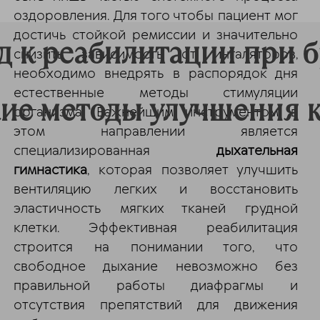
оздоровления. Для того чтобы пациент мог
достичь стойкой ремиссии и значительно
 к реабилитации при б
снизить зависимость от ингаляторов,
необходимо внедрять в распорядок дня
естественные методы стимуляции
ие методы улучшения к
организма. Важнейшим инструментом в
этом направлении является
специализированная
дыхательная
гимнастика
, которая позволяет улучшить
вентиляцию легких и восстановить
эластичность мягких тканей грудной
клетки. Эффективная реабилитация
строится на понимании того, что
свободное дыхание невозможно без
правильной работы диафрагмы и
отсутствия препятствий для движения