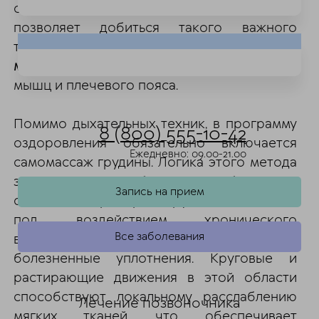
одновременно втягивая живот. Этот прием
позволяет добиться такого важного
терапевтического эффекта, как
снятие
мышечных зажимов
в зоне межреберных
мышц и плечевого пояса.
Помимо дыхательных техник, в программу
8 (800) 555-10-42
оздоровления обязательно включается
Ежедневно: 09.00-21.00
самомассаж грудины. Логика этого метода
заключается в глубокой проработке зон
Запись на прием
сочленения ребер и грудной кости, где
под воздействием хронического
Все заболевания
воспаления и кашля часто формируются
болезненные уплотнения. Круговые и
растирающие движения в этой области
способствуют локальному расслаблению
Лечение позвоночника
мягких тканей, что обеспечивает