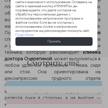
спине пациент на выдохе втягивает живот и
сайта и анализа его использования. Оставаясь на
плавно подтягивает колени к груди,
сайте и нажимая кнопку «ПРИНЯТЬ», вы
подтверждаете, что даете согласие на
обхватывая их руками. На вдохе ноги
обработку персональных данных с
использованием метрических программ и
возвращаются в исходную позицию, а
файлов cookie. Если вы не согласны с
живот вновь округляется.
использованием cookie и метрических
инструментов, мы рекомендуем покинуть сайт.
Подобные
лечебные упражнения
Подробнее
способствуют раскрытию мелких бронхов
Принять
и улучшению газообмена в тканях. Третья
техника, которую рекомендует
клиника
доктора Очеретиной
, может выполняться в
Смотрите ещё
любом удобном положении — лежа, сидя
или стоя. Она ориентирована на
декомпрессию грудного отдела
позвоночника: на активном вдохе пациент
максимально раскрывает грудную клетку,
разводя руки в стороны, а на выдохе —
крепко обнимает себя за плечи,