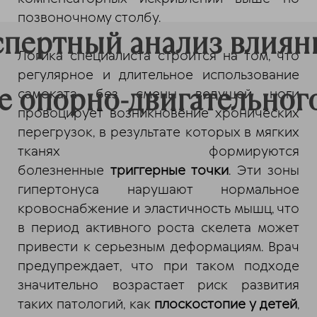
позвоночному столбу.
кспертный анализ влиян
Логика специалиста строится на том, что
регулярное и длительное использование
е опорно-двигательног
самоката без смены ведущей ноги
провоцирует возникновение хронических
перегрузок, в результате которых в мягких
тканях формируются
болезненные
триггерные точки
. Эти зоны
гипертонуса нарушают нормальное
кровоснабжение и эластичность мышц, что
в период активного роста скелета может
привести к серьезным деформациям. Врач
предупреждает, что при таком подходе
значительно возрастает риск развития
таких патологий, как
плоскостопие у детей
,