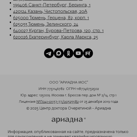
199406 Санкт-Петербург, Беринга, 1
420124 Казань, Чистопольская, 20А
625000 Тюмень, Герцена, 82, корп. 1
625033 Тюмень, Зелинского, 24
640027 Курган, Бурова-Петрова, 120, стр. 1
620026 Екатеринбург, Карла Маркса, 25
ООО "АРИАДНА МОС"
ИНН 7751146782
ОГРН 1187746732502
Юр. адрес: 125009, Москва г, Брюсов пер, дом № 2/14, стр.1
Лицензия
№Л041-01137-77/00323582
от 23 декабря 2019 года
© 2025 Центр доктора Очеретиной - Ариадна
Информация, опубликованная на сайте, предназначена только
для ознакомления и не заменяет квалифицированную