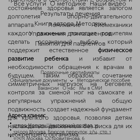
Все услуги
О методике
Наши видео
состоянием здоровья является залогом
Результаты лечения
долголетия опорно-двигательного
Книга автора Методики
аппарата. Понимание биомеханики
каждого движения помогает родителям
Упражнения для пациентов
сделать осознанный выбор, который
Памятки для пациентов
поддержит естественное
физическое
ChatApp
развитие ребенка
и избавит от
online
необходимости обращения к врачам в
Подарочные сертификаты
будущем. Таким образом, сочетание
Мессенджеры
Официальные документы
Методическое пособие
симметричных нагрузок на беговеле,
Свяжитесь с нами через любой удобный
Вакансии
О нас
Мы в СМИ
контроля за сменой ног на самокате и
мессенджер!
регулярных упражнений на общую
подвижность создает надежный фундамент
Telegram
Max
Адреса клиник:
для крепкого здоровья, позволяя детям
наслаждаться движением без риска для их
123100 Москва, Шмитовский проезд, 19
125009 Москва, Брюсов переулок, 2/14, стр. 1
неокрепшего организма.
117513 Москва, Островитянова, 6