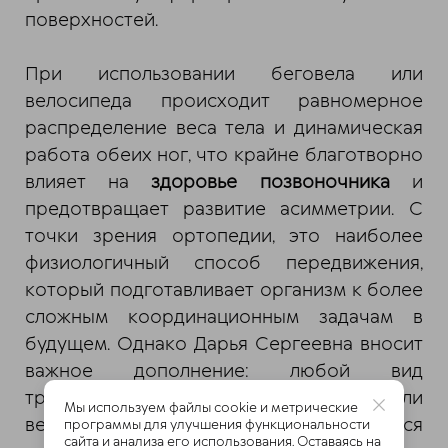
поверхностей.
При использовании беговела или
велосипеда происходит равномерное
распределение веса тела и динамическая
работа обеих ног, что крайне благотворно
влияет на
здоровье позвоночника
и
предотвращает развитие асимметрии. С
точки зрения ортопедии, это наиболее
физиологичный способ передвижения,
который подготавливает организм к более
сложным координационным задачам в
будущем. Однако Дарья Сергеевна вносит
важное дополнение: любой вид
транспорта, будь то самокат, беговел или
Мы используем файлы cookie и метрические
велосипед, заставляет ребенка находиться
программы для улучшения функциональности
сайта и анализа его использования. Оставаясь на