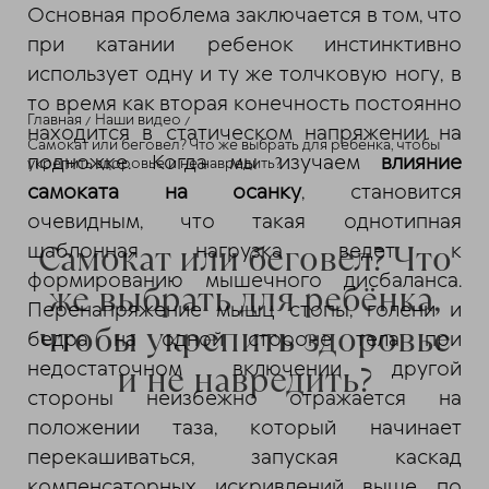
Основная проблема заключается в том, что
при катании ребенок инстинктивно
использует одну и ту же толчковую ногу, в
то время как вторая конечность постоянно
Главная
Наши видео
находится в статическом напряжении на
Самокат или беговел? Что же выбрать для ребёнка, чтобы
подножке. Когда мы изучаем
влияние
укрепить здоровье и не навредить?
самоката на осанку
, становится
очевидным, что такая однотипная
Самокат или беговел? Что
шаблонная нагрузка ведет к
формированию мышечного дисбаланса.
же выбрать для ребёнка,
Перенапряжение мышц стопы, голени и
чтобы укрепить здоровье
бедра на одной стороне тела при
недостаточном включении другой
и не навредить?
стороны неизбежно отражается на
положении таза, который начинает
перекашиваться, запуская каскад
компенсаторных искривлений выше по