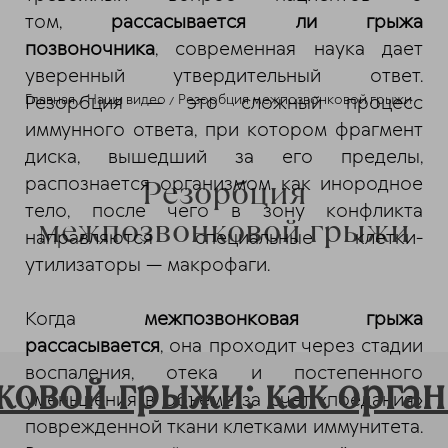
том,
рассасывается ли грыжа
позвоночника
, современная наука дает
уверенный утвердительный ответ.
Главная
Наши видео
Резорбция межпозвонковой грыжи
Резорбция — это сложный процесс
иммунного ответа, при котором фрагмент
диска, вышедший за его пределы,
Резорбция
распознается организмом как инородное
тело, после чего в зону конфликта
межпозвонковой грыжи
направляются специальные клетки-
утилизаторы — макрофаги.
Когда
межпозвонковая грыжа
рассасывается
, она проходит через стадии
воспаления, отека и постепенного
овой грыжи: как орган
уменьшения в объеме за счет «поедания»
поврежденной ткани клетками иммунитета.