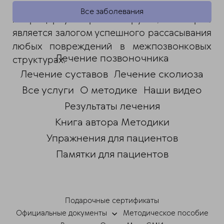
мягких тканей и поддержание активного
Все заболевания
микроциркуляторного русла, которое
является залогом успешного рассасывания
любых повреждений в межпозвонковых
Лечение позвоночника
структурах.
Лечение суставов
Лечение сколиоза
Все услуги
О методике
Наши видео
Результаты лечения
Книга автора Методики
Упражнения для пациентов
Памятки для пациентов
ChatApp
online
Подарочные сертификаты
Мессенджеры
Официальные документы
Методическое пособие