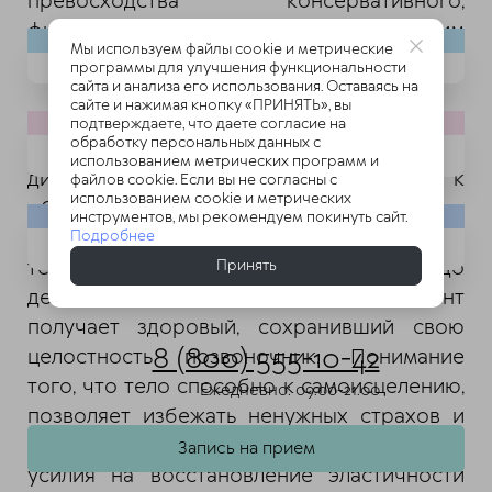
превосходства консервативного,
физиологичного пути над хирургическим
Мы используем файлы cookie и метрические
вмешательством.
программы для улучшения функциональности
сайта и анализа его использования. Оставаясь на
сайте и нажимая кнопку «ПРИНЯТЬ», вы
Операция по удалению грыжи не устраняет
подтверждаете, что даете согласие на
обработку персональных данных с
причину её появления — мышечный
использованием метрических программ и
дисбаланс, и часто приводит к
файлов cookie. Если вы не согласны с
использованием cookie и метрических
образованию спаек, рубцов и новым
инструментов, мы рекомендуем покинуть сайт.
рецидивам. Путь резорбции требует
Подробнее
терпения, обычно он занимает от трех до
Принять
девяти месяцев, но в итоге пациент
получает здоровый, сохранивший свою
8 (800) 555-10-42
целостность позвоночник. Понимание
того, что тело способно к самоисцелению,
Ежедневно: 09.00-21.00
позволяет избежать ненужных страхов и
рискованных вмешательств, направляя
Запись на прием
усилия на восстановление эластичности