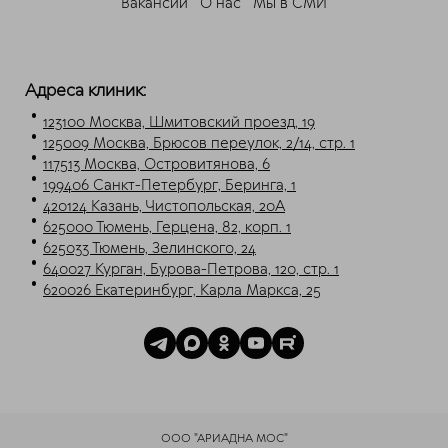
Свяжитесь с нами через любой удобный
Вакансии
О нас
Мы в СМИ
мессенджер!
Telegram
Max
Адреса клиник:
123100 Москва, Шмитовский проезд, 19
125009 Москва, Брюсов переулок, 2/14, стр. 1
117513 Москва, Островитянова, 6
199406 Санкт-Петербург, Беринга, 1
420124 Казань, Чистопольская, 20А
625000 Тюмень, Герцена, 82, корп. 1
625033 Тюмень, Зелинского, 24
640027 Курган, Бурова-Петрова, 120, стр. 1
620026 Екатеринбург, Карла Маркса, 25
ООО "АРИАДНА МОС"