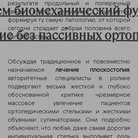
результате продольный и поперечный
ем биомеханический фу
своды стопы неумолимо опускаются,
формируя ту самую патологию, от которой
сегодня страдает добрая половина всего
ие без пассивных ортоп
человечества.
Обсуждая традиционное и повсеместно
назначаемое
лечение плоскостопия
,
авторитетные специалисты в ролике
подвергают весьма жесткой и глубоко
обоснованной критике чрезмерное
массовое увлечение пациентов
ортопедическими стельками и жесткими
обувными супинаторами. Они подробно
объясняют, что любая, даже самая дорогая
индивидуальная стелька выполняет роль