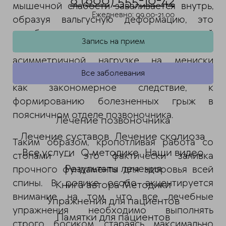
8 (800) 555-10-42
мышечной слабости заваливается внутрь,
Ежедневно: 09.00-21.00
образуя вальгусную деформацию, это
неизбежно ведет к патологической
Запись на прием
ротации костей голени, неправильной,
асимметричной нагрузке на мениски
Все заболевания
коленного сустава, перекосу костей таза и,
как закономерное следствие, к
формированию болезненных грыж в
поясничном отделе позвоночника.
Лечение позвоночника
Лечение суставов
Лечение сколиоза
Таким образом, кропотливая работа со
Все услуги
О методике
Наши видео
стопами — это фактически заливка
Результаты лечения
прочного фундамента для здоровья всей
спины. В ролике особо акцентируется
Книга автора Методики
внимание на том, что все лечебные
Упражнения для пациентов
упражнения необходимо выполнять
Памятки для пациентов
строго босиком, стараясь максимально