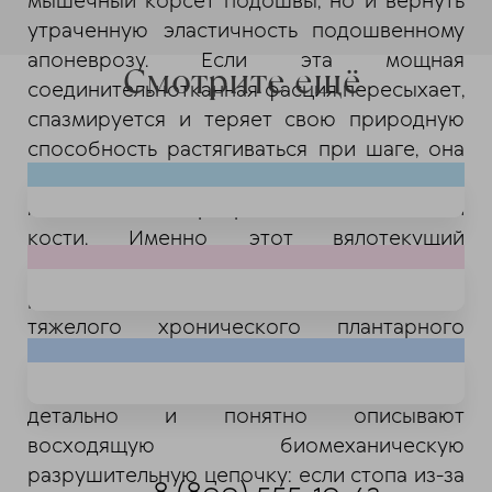
мышечный корсет подошвы, но и вернуть
утраченную эластичность подошвенному
апоневрозу. Если эта мощная
Смотрите ещё
соединительнотканная фасция пересыхает,
спазмируется и теряет свою природную
способность растягиваться при шаге, она
начинает микроскопически надрываться в
месте своего прикрепления к пяточной
кости. Именно этот вялотекущий
воспалительный процесс провоцирует
развитие мучительных пяточных шпор и
тяжелого хронического плантарного
фасциита, который делает каждый
утренний шаг похожим на пытку. Врачи
детально и понятно описывают
восходящую биомеханическую
разрушительную цепочку: если стопа из-за