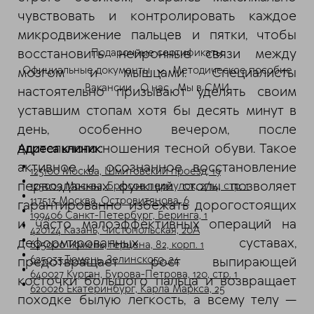
ChatApp
чувствовать и контролировать каждое
online
микродвижение пальцев и пятки, чтобы
восстановить нейронные связи между
Подарочные сертификаты
Мессенджеры
Официальные документы
Методическое пособие
мозгом и мышцами. Специалисты
Свяжитесь с нами через любой удобный
Вакансии
О нас
Мы в СМИ
настоятельно призывают уделять своим
мессенджер!
уставшим стопам хотя бы десять минут в
день, особенно вечером, после
Telegram
Max
длительного ношения тесной обуви. Такое
Адреса клиник:
активное и осознанное восстановление
123100 Москва, Шмитовский проезд, 19
первозданных функций стопы позволяет
125009 Москва, Брюсов переулок, 2/14, стр. 1
117513 Москва, Островитянова, 6
гарантированно избежать дорогостоящих
199406 Санкт-Петербург, Беринга, 1
и часто малоэффективных операций на
420124 Казань, Чистопольская, 20А
деформированных суставах,
625000 Тюмень, Герцена, 82, корп. 1
625033 Тюмень, Зелинского, 24
предотвращает рост выпирающей
640027 Курган, Бурова-Петрова, 120, стр. 1
косточки большого пальца и возвращает
620026 Екатеринбург, Карла Маркса, 25
походке былую легкость, а всему телу —