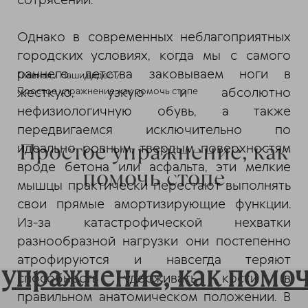
сотрясений.
Однако в современных неблагоприятных
городских условиях, когда мы с самого
раннего детства заковываем ноги в
Главная
Наши видео
жесткую, узкую и абсолютно
Простое упражнение, как помочь стопе
нефизиологичную обувь, а также
передвигаемся исключительно по
Простое упражнение, как
идеально ровным, твердым поверхностям
вроде бетона или асфальта, эти мелкие
помочь стопе
мышцы практически перестают выполнять
свои прямые амортизирующие функции.
Из-за катастрофической нехватки
разнообразной нагрузки они постепенно
атрофируются и навсегда теряют
упражнение, как помоч
способность удерживать кости в
правильном анатомическом положении. В