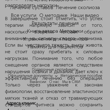
распределять нагрузки.
Лечение суставов
Лечение сколиоза
Все услуги
О методике
Наши видео
В завершение стоит отметить, что успех
Результаты лечения
терапии напрямую зависит от того,
Книга автора Методики
насколько вовремя человек обратил
внимание на сигналы своего организма.
Упражнения для пациентов
Если вы чувствуете тяжесть внизу живота,
Памятки для пациентов
не стоит сразу прибегать к силовым
ChatApp
нагрузкам. Понимание того, что любое
online
смещение органов является следствием
Подарочные сертификаты
нарушения осанки и дыхания, дает ключ к
Мессенджеры
Официальные документы
Методическое пособие
эффективному лечению без операций.
Свяжитесь с нами через любой удобный
Вакансии
О нас
Мы в СМИ
Только через уважение к законам
мессенджер!
физиологии, восстановление эластичности
мягких тканей и отказ от травмирующих
Telegram
Max
Адреса клиник:
стандартов фитнеса можно сохранить