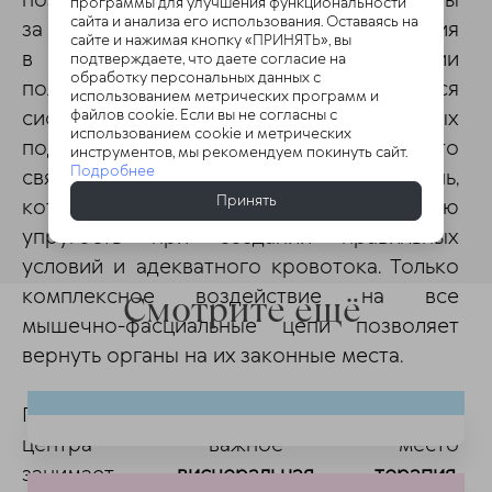
позволяют приподнять внутренние органы
программы для улучшения функциональности
сайта и анализа его использования. Оставаясь на
за счет создания отрицательного давления
сайте и нажимая кнопку «ПРИНЯТЬ», вы
в брюшной полости и коррекции
подтверждаете, что даете согласие на
обработку персональных данных с
положения таза. Важным этапом является
использованием метрических программ и
файлов cookie. Если вы не согласны с
системное
укрепление связок
, на которых
использованием cookie и метрических
подвешены органы. Важно понимать, что
инструментов, мы рекомендуем покинуть сайт.
Подробнее
связочный аппарат — это живая ткань,
Принять
которая может восстанавливать свою
упругость при создании правильных
условий и адекватного кровотока. Только
комплексное воздействие на все
Смотрите ещё
мышечно-фасциальные цепи позволяет
вернуть органы на их законные места.
Помимо упражнений, в арсенале врачей
центра важное место
занимает
висцеральная терапия
,