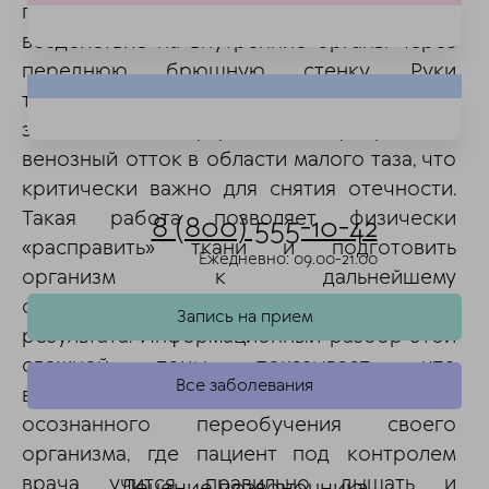
представляющая собой мягкое мануальное
воздействие на внутренние органы через
переднюю брюшную стенку. Руки
терапевта помогают разблокировать
застойные зоны, улучшить лимфодренаж и
венозный отток в области малого таза, что
критически важно для снятия отечности.
Такая работа позволяет физически
8 (800) 555-10-42
«расправить» ткани и подготовить
Ежедневно: 09.00-21.00
организм к дальнейшему
самостоятельному поддержанию
Запись на прием
результата. Информационный разбор этой
сложной темы показывает, что
Все заболевания
выздоровление — это процесс
осознанного переобучения своего
организма, где пациент под контролем
врача учится правильно дышать и
Лечение позвоночника