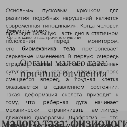
Основным пусковым крючком для
развития подобных нарушений является
современная гиподинамия. Когда человек
Главная
Наши видео
проводит большую часть дня в статичном
Органы малого таза: причины опущения
положении перед монитором,
его
биомеханика тела
претерпевает
серьезные изменения. В первую очередь
Органы малого таза:
страдает осанка: возникает выраженная
причины опущения
сутулость, при которой плечевой пояс
смещается вперед, а грудная клетка
оказывается в сдавленном состоянии.
Такая деформация скелета приводит к
тому, что реберная дуга начинает
механически ограничивать амплитуду
движения диафрагмы. Диафрагма — это
малого таза: физиолог
главная дыхательная мышца, которая в