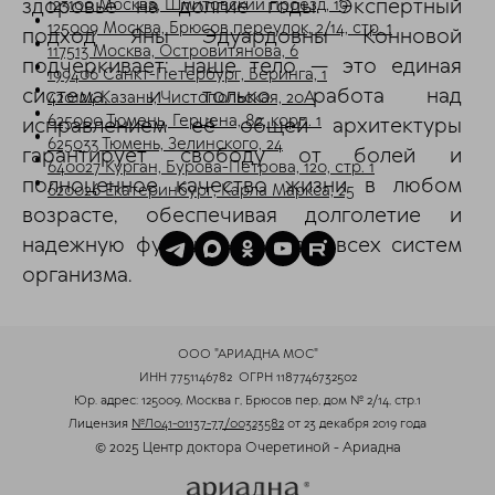
здоровье на долгие годы. Экспертный
123100 Москва, Шмитовский проезд, 19
125009 Москва, Брюсов переулок, 2/14, стр. 1
подход Яны Эдуардовны Конновой
117513 Москва, Островитянова, 6
подчеркивает: наше тело — это единая
199406 Санкт-Петербург, Беринга, 1
система, и только работа над
420124 Казань, Чистопольская, 20А
625000 Тюмень, Герцена, 82, корп. 1
исправлением её общей архитектуры
625033 Тюмень, Зелинского, 24
гарантирует свободу от болей и
640027 Курган, Бурова-Петрова, 120, стр. 1
полноценное качество жизни в любом
620026 Екатеринбург, Карла Маркса, 25
возрасте, обеспечивая долголетие и
надежную функциональность всех систем
организма.
ООО "АРИАДНА МОС"
ИНН 7751146782
ОГРН 1187746732502
Юр. адрес: 125009, Москва г, Брюсов пер, дом № 2/14, стр.1
Лицензия
№Л041-01137-77/00323582
от 23 декабря 2019 года
© 2025 Центр доктора Очеретиной - Ариадна