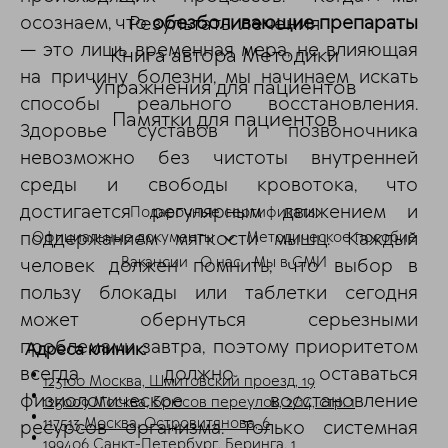
Результаты лечения
осознаем, что
обезболивающие препараты
— это лишь временная мера, не влияющая
Книга автора Методики
на причину болезни, мы начинаем искать
Упражнения для пациентов
способы реального восстановления.
Памятки для пациентов
Здоровье суставов и позвоночника
ChatApp
невозможно без чистоты внутренней
online
среды и свободы кровотока, что
достигается регулярным движением и
Подарочные сертификаты
Мессенджеры
поддержанием мягкости мышц. Каждый
Официальные документы
Методическое пособие
Свяжитесь с нами через любой удобный
Вакансии
О нас
Мы в СМИ
человек должен помнить, что выбор в
мессенджер!
пользу блокады или таблетки сегодня
может обернуться серьезными
Telegram
Max
проблемами завтра, поэтому приоритетом
Адреса клиник:
всегда должно оставаться
123100 Москва, Шмитовский проезд, 19
физиологическое восстановление
125009 Москва, Брюсов переулок, 2/14, стр. 1
117513 Москва, Островитянова, 6
ресурсов организма. Только системная
199406 Санкт-Петербург, Беринга, 1