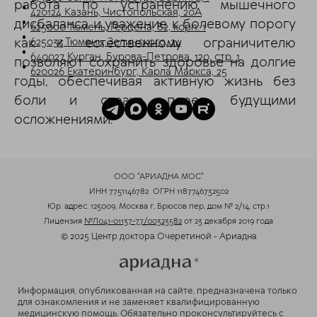
работа по устранению мышечного
420124 Казань, Чистопольская, 20А
дисбаланса и уважение к болевому порогу
625000 Тюмень, Герцена, 82, корп. 1
как к естественному ограничителю
625033 Тюмень, Зелинского, 24
640027 Курган, Бурова-Петрова, 120, стр. 1
позволяют сохранить здоровье на долгие
620026 Екатеринбург, Карла Маркса, 25
годы, обеспечивая активную жизнь без
боли и страха перед будущими
осложнениями.
ООО "АРИАДНА МОС"
ИНН 7751146782
ОГРН 1187746732502
Юр. адрес: 125009, Москва г, Брюсов пер, дом № 2/14, стр.1
Лицензия
№Л041-01137-77/00323582
от 23 декабря 2019 года
© 2025 Центр доктора Очеретиной - Ариадна
Информация, опубликованная на сайте, предназначена только
для ознакомления и не заменяет квалифицированную
медицинскую помощь. Обязательно проконсультируйтесь с