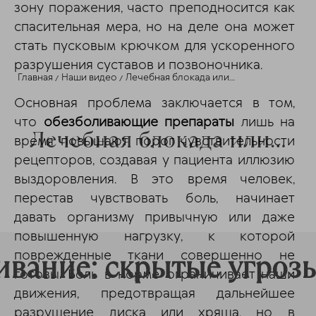
зону поражения, часто преподносится как
спасительная мера, но на деле она может
стать пусковым крючком для ускоренного
разрушения суставов и позвоночника.
Главная
Наши видео
Лечебная блокада или...
Основная проблема заключается в том,
что
обезболивающие препараты
лишь на
Лечебная блокада или...
время повышают порог чувствительности
рецепторов, создавая у пациента иллюзию
выздоровления. В это время человек,
перестав чувствовать боль, начинает
давать организму привычную или даже
повышенную нагрузку, к которой
поврежденные ткани совершенно не
ивание: скрытые угроз
готовы. Боль в норме ограничивает наши
движения, предотвращая дальнейшее
разрушение диска или хряща, но в