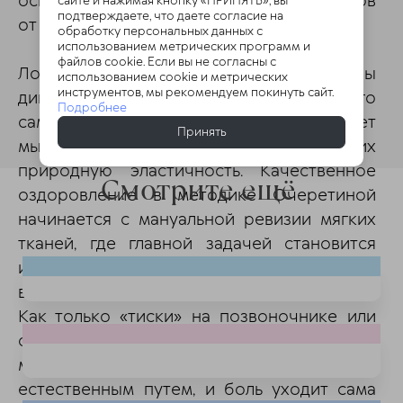
освобождение сосудисто-нервных пучков
сайте и нажимая кнопку «ПРИНЯТЬ», вы
подтверждаете, что даете согласие на
от механического сдавления.
обработку персональных данных с
использованием метрических программ и
файлов cookie. Если вы не согласны с
Логика восстановительной медицины
использованием cookie и метрических
инструментов, мы рекомендуем покинуть сайт.
диктует необходимость поиска того
Подробнее
самого «ключа», который разомкнет
Принять
мышечный замок и вернет тканям их
природную эластичность. Качественное
Смотрите ещё
оздоровление в методике Очеретиной
начинается с мануальной ревизии мягких
тканей, где главной задачей становится
инактивация триггерных зон и
восстановление насосной функции мышц.
Как только «тиски» на позвоночнике или
суставе разжимаются, восстанавливается
микроциркуляция, отек спадает
естественным путем, и боль уходит сама