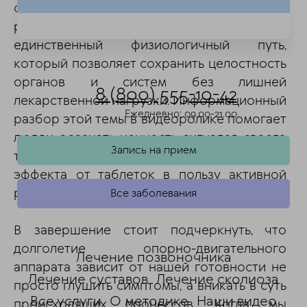
собой, так как исчезает повод для
раздражения рецепторов. Это
единственный физиологичный путь,
который позволяет сохранить целостность
органов и систем без лишней
8 (800) 555-10-42
лекарственной нагрузки. Информационный
Ежедневно: 09.00-21.00
разбор этой темы в видеоролике помогает
людям осознать ценность сигналов своего
Запись на прием
тела и отказаться от пассивного ожидания
эффекта от таблеток в пользу активной
работы над своей биомеханикой.
Все заболевания
В завершение стоит подчеркнуть, что
долголетие опорно-двигательного
Лечение позвоночника
аппарата зависит от нашей готовности не
Лечение суставов
Лечение сколиоза
просто глушить симптомы, а вникать в суть
Все услуги
О методике
Наши видео
происходящих процессов. Когда мы