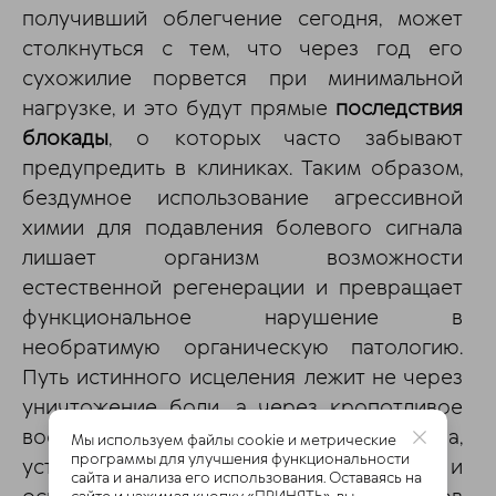
получивший облегчение сегодня, может
столкнуться с тем, что через год его
сухожилие порвется при минимальной
нагрузке, и это будут прямые
последствия
блокады
, о которых часто забывают
предупредить в клиниках. Таким образом,
бездумное использование агрессивной
химии для подавления болевого сигнала
лишает организм возможности
естественной регенерации и превращает
функциональное нарушение в
необратимую органическую патологию.
Путь истинного исцеления лежит не через
уничтожение боли, а через кропотливое
восстановление биомеханики тела,
Мы используем файлы cookie и метрические
программы для улучшения функциональности
устранение мышечных зажимов и
сайта и анализа его использования. Оставаясь на