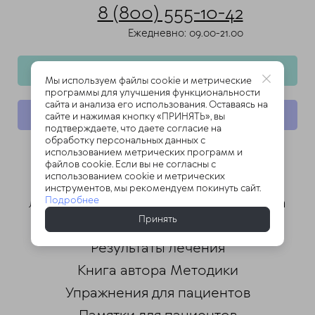
8 (800) 555-10-42
Ежедневно: 09.00-21.00
Запись на прием
Мы используем файлы cookie и метрические
программы для улучшения функциональности
сайта и анализа его использования. Оставаясь на
Все заболевания
сайте и нажимая кнопку «ПРИНЯТЬ», вы
подтверждаете, что даете согласие на
обработку персональных данных с
использованием метрических программ и
файлов cookie. Если вы не согласны с
использованием cookie и метрических
Лечение позвоночника
инструментов, мы рекомендуем покинуть сайт.
Подробнее
Лечение суставов
Лечение сколиоза
Принять
Все услуги
О методике
Наши видео
Результаты лечения
Книга автора Методики
Упражнения для пациентов