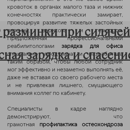
кровоток в органах малого таза и нижних
конечностях практически замирает,
провоцируя развитие тяжелых застойных
 разминки при сидячей
явлений, варикоза и геморроя.
Предложенная профессиональными
реабилитологами
зарядка для офиса
ная зарядка и спасение
специально продумана и разработана
таким образом, чтобы любой сотрудник
мог эффективно и незаметно выполнять её,
даже не вставая со своего рабочего места
и не привлекая лишнего, смущающего
внимания коллег по кабинету.
Специалисты в кадре наглядно
демонстрируют, что
грамотная
профилактика остеохондроза