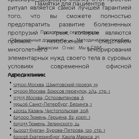
Памятки для пациентов
ритуал является самой лучшей гарантией
ChatApp
того, что вы сможете полностью
online
предотвратить развитие болезненных
протрузий и грыж, которые являются
Подарочные сертификаты
Мессенджеры
Официальные документы
Методическое пособие
прямым, неизбежным следствием
Свяжитесь с нами через любой удобный
Вакансии
О нас
Мы в СМИ
многолетнего игнорирования
мессенджер!
элементарных нужд своего тела в суровых
условиях современной офисной
Telegram
Max
гиподинамии.
Адреса клиник:
123100 Москва, Шмитовский проезд, 19
125009 Москва, Брюсов переулок, 2/14, стр. 1
117513 Москва, Островитянова, 6
199406 Санкт-Петербург, Беринга, 1
420124 Казань, Чистопольская, 20А
625000 Тюмень, Герцена, 82, корп. 1
625033 Тюмень, Зелинского, 24
640027 Курган, Бурова-Петрова, 120, стр. 1
620026 Екатеринбург, Карла Маркса, 25