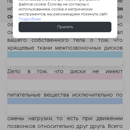
подчеркивают, что возникающие ноющие
файлов cookie. Если вы не согласны с
или острые
боли в спине при долгом
использованием cookie и метрических
инструментов, мы рекомендуем покинуть сайт.
сидении
— это вовсе не досадная норма
Подробнее
офисной жизни, с которой нужно
Смотрите ещё
Принять
смириться, а громкий, отчаянный сигнал
вашего собственного тела о том, что
хрящевые ткани межпозвоночных дисков
начинают в буквальном смысле
«задыхаться» и разрушаться без движения.
Дело в том, что диски не имеют
собственных кровеносных капилляров и
получают все необходимые для жизни
питательные вещества исключительно по
принципу диффузии, которая физически
возможна только во время динамической
смены нагрузки, то есть при движении
позвонков относительно друг друга. Всего