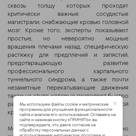
сквозь толщу которых проходят
критически важные сосудистые
магистрали, снабжающие кровью головной
мозг. Кроме того, эксперты показывают
простые, но невероятно мощные
вращения плечами назад, специфическую
растяжку для предплечий и запястий,
предотвращающую развитие
профессионального карпального
туннельного синдрома, а также почти
незаметные перекатывающие движения
тазом на стуле, которые позволяют быстро
разогнать застой густой лимфы и венозной
Мы используем файлы cookie и метрические
программы для улучшения функциональности
крови в нижней части туловища.
сайта и анализа его использования. Оставаясь на
сайте и нажимая кнопку «ПРИНЯТЬ», вы
подтверждаете, что даете согласие на
Медицинские эксперты неустанно
обработку персональных данных с
использованием метрических программ и