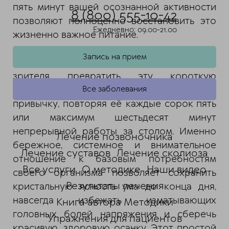
пять минут вашей осознанной активности
8 (800) 555-10-42
позволяют полноценно восстановить это
Ежедневно: 09.00-21.00
жизненно важное питание.
Запись на прием
Видео настоятельно призывает каждого
зрителя превратить эту короткую
разминку в незыблемую, полезную
Все заболевания
привычку, повторяя её каждые сорок пять
или максимум шестьдесят минут
непрерывной работы за столом. Именно
Лечение позвоночника
бережное, системное и внимательное
Лечение суставов
Лечение сколиоза
отношение к базовым потребностям
Все услуги
О методике
Наши видео
своего организма позволяет сохранить
Результаты лечения
кристальную ясность ума до конца дня,
навсегда избежать изматывающих
Книга автора Методики
головных болей напряжения и сберечь
Упражнения для пациентов
красивую, здоровую осанку. Этот простой