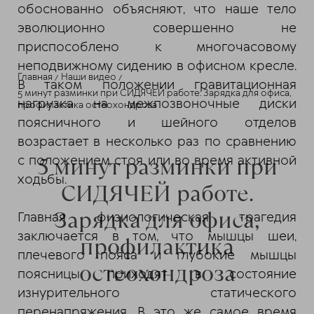
обоснованно объясняют, что наше тело
эволюционно совершенно не
приспособлено к многочасовому
неподвижному сидению в офисном кресле.
Главная
Наши видео
В таком положении гравитационная
5 минут разминки при СИДЯЧЕЙ работе. Зарядка для офиса,
нагрузка на межпозвоночные диски
профилактика остеохондроза
поясничного и шейного отделов
возрастает в несколько раз по сравнению
5 минут разминки при
с положением стоя или во время активной
ходьбы.
СИДЯЧЕЙ работе.
Зарядка для офиса,
Главная физиологическая трагедия
заключается в том, что мышцы шеи,
профилактика
плечевого пояса и глубокие мышцы
остеохондроза
поясницы приходят в состояние
изнурительного статического
перенапряжения. В это же самое время