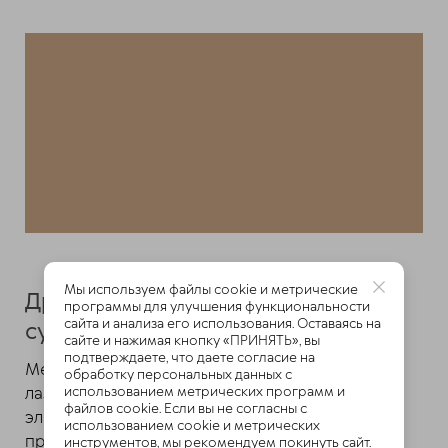
Мы используем файлы cookie и метрические
Другие методы лечения боли в
программы для улучшения функциональности
сайта и анализа его использования. Оставаясь на
суставах
сайте и нажимая кнопку «ПРИНЯТЬ», вы
подтверждаете, что даете согласие на
Медикаментозное лечение дополняют
обработку персональных данных с
лазеротерапией, магнитотерапией, фоно-
использованием метрических программ и
файлов cookie. Если вы не согласны с
электрофорезом. Также некоторым больным
использованием cookie и метрических
приписывают ношение ортезов.
инструментов, мы рекомендуем покинуть сайт.