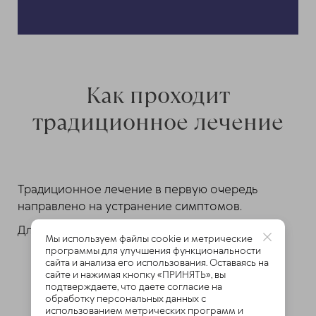
Как проходит
традиционное лечение
Традиционное лечение в первую очередь
направлено на устранение симптомов.
Для этого применяют:
Мы используем файлы cookie и метрические
программы для улучшения функциональности
мази, кремы с обезболивающим и/или
сайта и анализа его использования. Оставаясь на
разогревающим составом;
сайте и нажимая кнопку «ПРИНЯТЬ», вы
подтверждаете, что даете согласие на
препараты с обезболивающим и
обработку персональных данных с
противовоспалительным действием;
использованием метрических программ и