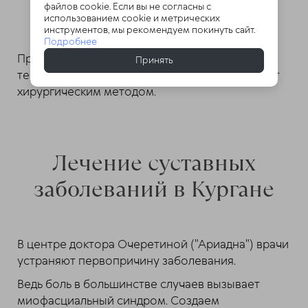
инъекции стероидов, анестетиков,
файлов cookie. Если вы не согласны с
использованием cookie и метрических
гиалуроновой кислоты при тяжелом
инструментов, мы рекомендуем покинуть сайт.
течении.
Подробнее
При несостоятельности медикаментозной
Принять
терапии, замену пораженного хряща проводят
хирургическим методом.
Лечение суставных
заболеваний в Кургане
В центре доктора Очеретиной ("Ариадна") врачи
устраняют первопричину заболевания.
Ведь боль в большинстве случаев вызывает
миофасциальный синдром. Создаем