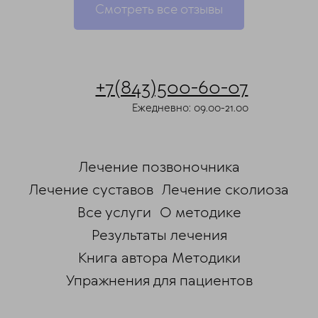
Смотреть все отзывы
ChatApp
online
+7(843)500-60-07
Ежедневно: 09.00-21.00
Мессенджеры
Свяжитесь с нами через любой удобный
мессенджер!
Лечение позвоночника
Telegram
Max
Лечение суставов
Лечение сколиоза
Все услуги
О методике
Результаты лечения
Книга автора Методики
Упражнения для пациентов