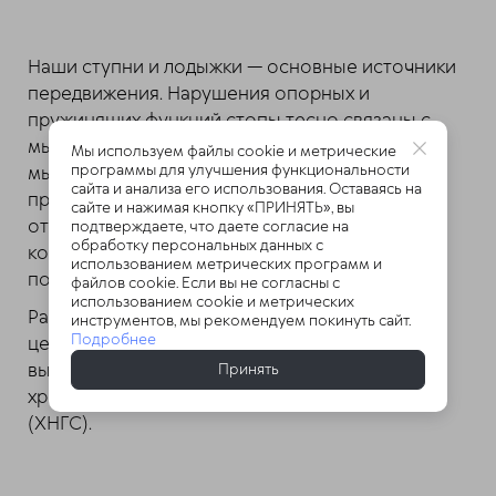
Наши ступни и лодыжки — основные источники
передвижения. Нарушения опорных и
пружинящих функций стопы тесно связаны с
мышечным дисбалансом. Если одна из парных
Мы используем файлы cookie и метрические
программы для улучшения функциональности
мышц перегружена и чрезмерно развита,
сайта и анализа его использования. Оставаясь на
противоположная ослабевает, что
сайте и нажимая кнопку «ПРИНЯТЬ», вы
отрицательно влияет на функциональность
подтверждаете, что даете согласие на
обработку персональных данных с
коленного, тазобедренного суставов,
использованием метрических программ и
позвоночника.
файлов cookie. Если вы не согласны с
использованием cookie и метрических
Разносторонний подход, используемый в
инструментов, мы рекомендуем покинуть сайт.
Подробнее
центре доктора Очеретиной, доказал свою
высокую эффективность при лечении
Принять
хронической нестабильности голеностопа
(ХНГС).