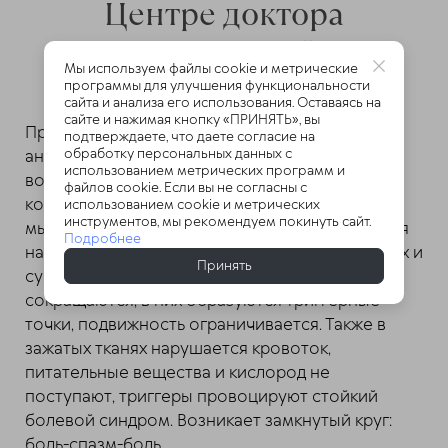
Центре доктора
Очеретиной
Мы используем файлы cookie и метрические
программы для улучшения функциональности
сайта и анализа его использования. Оставаясь на
сайте и нажимая кнопку «ПРИНЯТЬ», вы
Причина болевого синдрома при
подтверждаете, что даете согласие на
обработку персональных данных с
анкилозирующем спондилите —
использованием метрических программ и
воспалительные изменения в суставах и
файлов cookie. Если вы не согласны с
компрессия нервных корешков. Повышенный
использованием cookie и метрических
инструментов, мы рекомендуем покинуть сайт.
мышечный тонус и спазмы — ответная реакция
Подробнее
на патологические изменения в дисках, связках и
Принять
суставах. Спазмированные мышцы
сокращаются, в них образуются триггерные
точки, подвижность ограничивается. Также в
зажатых тканях нарушается кровоток,
питательные вещества и кислород не
поступают, триггеры провоцируют стойкий
болевой синдром. Возникает замкнутый круг:
боль-спазм-боль.