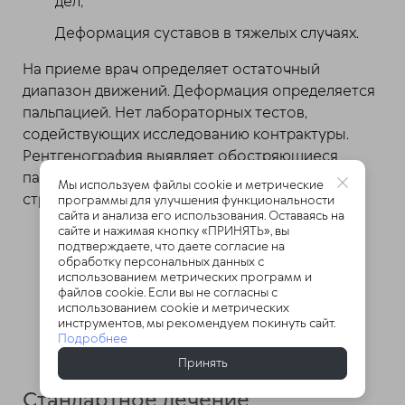
дел;
Деформация суставов в тяжелых случаях.
На приеме врач определяет остаточный
диапазон движений. Деформация определяется
пальпацией. Нет лабораторных тестов,
содействующих исследованию контрактуры.
Рентгенография выявляет обостряющиеся
патологии, МРТ помогает визуализировать
Мы используем файлы cookie и метрические
структуру тканей.
программы для улучшения функциональности
сайта и анализа его использования. Оставаясь на
сайте и нажимая кнопку «ПРИНЯТЬ», вы
подтверждаете, что даете согласие на
обработку персональных данных с
Лечение контрактуры
использованием метрических программ и
файлов cookie. Если вы не согласны с
суставов в Казани
использованием cookie и метрических
инструментов, мы рекомендуем покинуть сайт.
Подробнее
Принять
Стандартное лечение