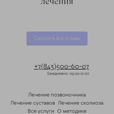
лечения
Смотреть все отзывы
ChatApp
online
+7(843)500-60-07
Ежедневно: 09.00-21.00
Мессенджеры
Свяжитесь с нами через любой удобный
мессенджер!
Лечение позвоночника
Telegram
Max
Лечение суставов
Лечение сколиоза
Все услуги
О методике